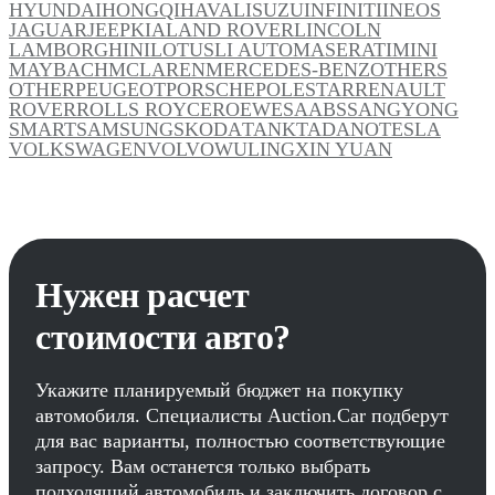
HYUNDAI
HONGQI
HAVAL
ISUZU
INFINITI
INEOS
JAGUAR
JEEP
KIA
LAND ROVER
LINCOLN
LAMBORGHINI
LOTUS
LI AUTO
MASERATI
MINI
MAYBACH
MCLAREN
MERCEDES-BENZ
OTHERS
OTHER
PEUGEOT
PORSCHE
POLESTAR
RENAULT
ROVER
ROLLS ROYCE
ROEWE
SAAB
SSANGYONG
SMART
SAMSUNG
SKODA
TANK
TADANO
TESLA
VOLKSWAGEN
VOLVO
WULING
XIN YUAN
Нужен расчет
стоимости авто?
Укажите планируемый бюджет на покупку
автомобиля. Специалисты Auction.Car подберут
для вас варианты, полностью соответствующие
запросу. Вам останется только выбрать
подходящий автомобиль и заключить договор с