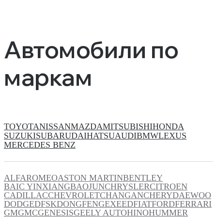
Автомобили по
маркам
TOYOTA
NISSAN
MAZDA
MITSUBISHI
HONDA
SUZUKI
SUBARU
DAIHATSU
AUDI
BMW
LEXUS
MERCEDES BENZ
ALFAROMEO
ASTON MARTIN
BENTLEY
BAIC YINXIANG
BAOJUN
CHRYSLER
CITROEN
CADILLAC
CHEVROLET
CHANGAN
CHERY
DAEWOO
DODGE
DFSK
DONGFENG
EXEED
FIAT
FORD
FERRARI
GM
GMC
GENESIS
GEELY AUTO
HINO
HUMMER