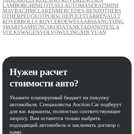
LAMBORGHINI
LOTUS
LI AUTO
MASERATI
MINI
MAYBACH
MCLAREN
MERCEDES-BENZ
OTHERS
OTHER
PEUGEOT
PORSCHE
POLESTAR
RENAULT
ROVER
ROLLS ROYCE
ROEWE
SAAB
SSANGYONG
SMART
SAMSUNG
SKODA
TANK
TADANO
TESLA
VOLKSWAGEN
VOLVO
WULING
XIN YUAN
Нужен расчет
стоимости авто?
Укажите планируемый бюджет на покупку
автомобиля. Специалисты Auction.Car подберут
для вас варианты, полностью соответствующие
запросу. Вам останется только выбрать
подходящий автомобиль и заключить договор с
нами.