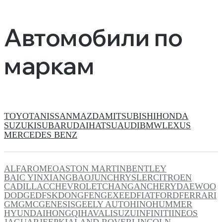
Автомобили по
маркам
TOYOTA
NISSAN
MAZDA
MITSUBISHI
HONDA
SUZUKI
SUBARU
DAIHATSU
AUDI
BMW
LEXUS
MERCEDES BENZ
ALFAROMEO
ASTON MARTIN
BENTLEY
BAIC YINXIANG
BAOJUN
CHRYSLER
CITROEN
CADILLAC
CHEVROLET
CHANGAN
CHERY
DAEWOO
DODGE
DFSK
DONGFENG
EXEED
FIAT
FORD
FERRARI
GM
GMC
GENESIS
GEELY AUTO
HINO
HUMMER
HYUNDAI
HONGQI
HAVAL
ISUZU
INFINITI
INEOS
JAGUAR
JEEP
KIA
LAND ROVER
LINCOLN