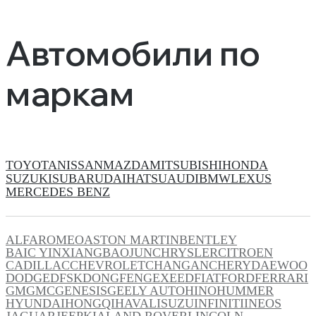
Автомобили по
маркам
TOYOTA
NISSAN
MAZDA
MITSUBISHI
HONDA
SUZUKI
SUBARU
DAIHATSU
AUDI
BMW
LEXUS
MERCEDES BENZ
ALFAROMEO
ASTON MARTIN
BENTLEY
BAIC YINXIANG
BAOJUN
CHRYSLER
CITROEN
CADILLAC
CHEVROLET
CHANGAN
CHERY
DAEWOO
DODGE
DFSK
DONGFENG
EXEED
FIAT
FORD
FERRARI
GM
GMC
GENESIS
GEELY AUTO
HINO
HUMMER
HYUNDAI
HONGQI
HAVAL
ISUZU
INFINITI
INEOS
JAGUAR
JEEP
KIA
LAND ROVER
LINCOLN