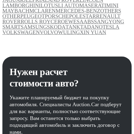
LAMBORGHINI
LOTUS
LI AUTO
MASERATI
MINI
MAYBACH
MCLAREN
MERCEDES-BENZ
OTHERS
OTHER
PEUGEOT
PORSCHE
POLESTAR
RENAULT
ROVER
ROLLS ROYCE
ROEWE
SAAB
SSANGYONG
SMART
SAMSUNG
SKODA
TANK
TADANO
TESLA
VOLKSWAGEN
VOLVO
WULING
XIN YUAN
Нужен расчет
стоимости авто?
Укажите планируемый бюджет на покупку
автомобиля. Специалисты Auction.Car подберут
для вас варианты, полностью соответствующие
запросу. Вам останется только выбрать
подходящий автомобиль и заключить договор с
нами.