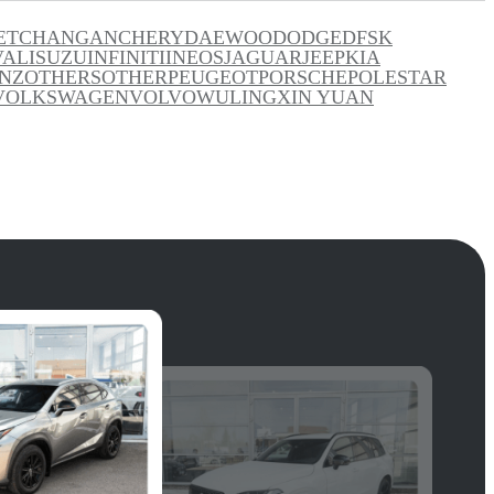
ET
CHANGAN
CHERY
DAEWOO
DODGE
DFSK
VAL
ISUZU
INFINITI
INEOS
JAGUAR
JEEP
KIA
NZ
OTHERS
OTHER
PEUGEOT
PORSCHE
POLESTAR
VOLKSWAGEN
VOLVO
WULING
XIN YUAN