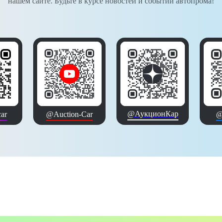
нашем сайте. Будьте в курсе новостей и событий автопрома!
@АукционКар
ar
@Auction-Car
@