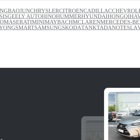
ANG
BAOJUN
CHRYSLER
CITROEN
CADILLAC
CHEVROL
SIS
GEELY AUTO
HINO
HUMMER
HYUNDAI
HONGQI
HA
TO
MASERATI
MINI
MAYBACH
MCLAREN
MERCEDES-BE
YONG
SMART
SAMSUNG
SKODA
TANK
TADANO
TESLA