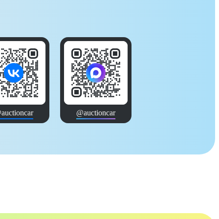
auctioncar
@auctioncar