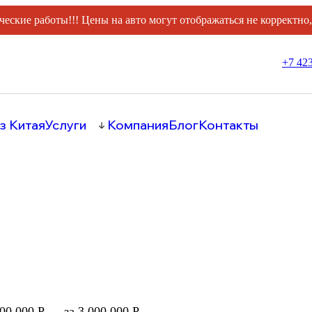
ческие работы!!! Цены на авто могут отображаться не корректно
+7 423
з Китая
Услуги
Компания
Блог
Контакты
000 000 Р
за 3 000 000 Р