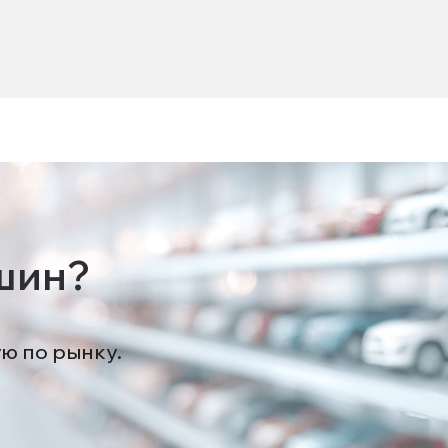
шин?
ую по рынку.