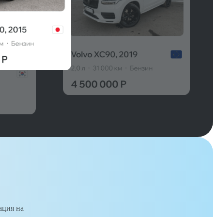
ация на