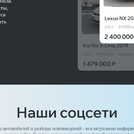
биля.
нты,
тся
ить
Наши соцсети
 автомобилей и разборы нововведений - вся актуальная информ