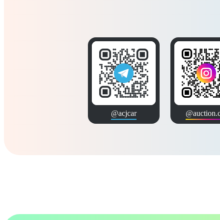
@acjcar
@auction.c