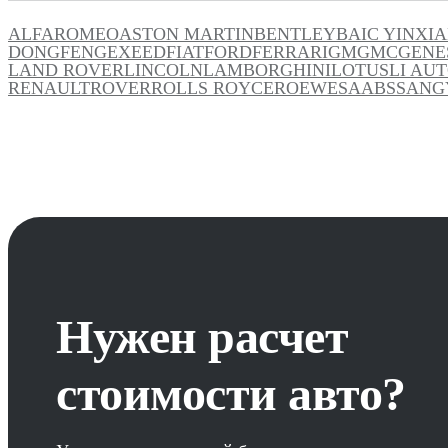
ALFAROMEO
ASTON MARTIN
BENTLEY
BAIC YINXI
DONGFENG
EXEED
FIAT
FORD
FERRARI
GM
GMC
GENE
LAND ROVER
LINCOLN
LAMBORGHINI
LOTUS
LI AU
RENAULT
ROVER
ROLLS ROYCE
ROEWE
SAAB
SSANG
Нужен расчет
стоимости авто?