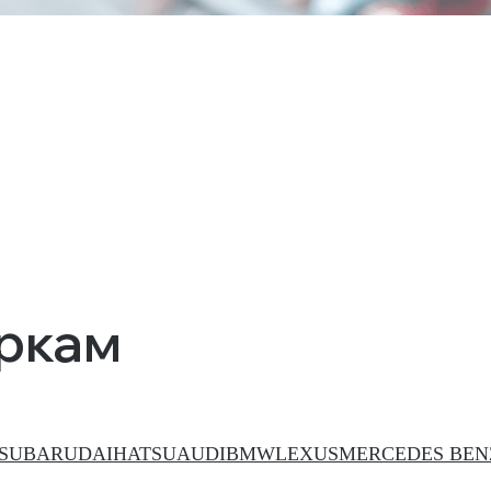
аркам
SUBARU
DAIHATSU
AUDI
BMW
LEXUS
MERCEDES BEN