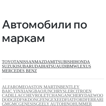
Автомобили по
маркам
TOYOTA
NISSAN
MAZDA
MITSUBISHI
HONDA
SUZUKI
SUBARU
DAIHATSU
AUDI
BMW
LEXUS
MERCEDES BENZ
ALFAROMEO
ASTON MARTIN
BENTLEY
BAIC YINXIANG
BAOJUN
CHRYSLER
CITROEN
CADILLAC
CHEVROLET
CHANGAN
CHERY
DAEWOO
DODGE
DFSK
DONGFENG
EXEED
FIAT
FORD
FERRARI
GM
GMC
GENESIS
GEELY AUTO
HINO
HUMMER