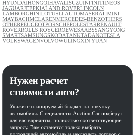
HYUNDAI
HONGQI
HAVAL
ISUZU
INFINITI
INEOS
JAGUAR
JEEP
KIA
LAND ROVER
LINCOLN
LAMBORGHINI
LOTUS
LI AUTO
MASERATI
MINI
MAYBACH
MCLAREN
MERCEDES-BENZ
OTHERS
OTHER
PEUGEOT
PORSCHE
POLESTAR
RENAULT
ROVER
ROLLS ROYCE
ROEWE
SAAB
SSANGYONG
SMART
SAMSUNG
SKODA
TANK
TADANO
TESLA
VOLKSWAGEN
VOLVO
WULING
XIN YUAN
Нужен расчет
стоимости авто?
Укажите планируемый бюджет на покупку
автомобиля. Специалисты Auction.Car подберут
для вас варианты, полностью соответствующие
запросу. Вам останется только выбрать
подходящий автомобиль и заключить договор с