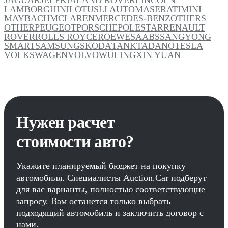
LAMBORGHINI
LOTUS
LI AUTO
MASERATI
MINI
MAYBACH
MCLAREN
MERCEDES-BENZ
OTHERS
OTHER
PEUGEOT
PORSCHE
POLESTAR
RENAULT
ROVER
ROLLS ROYCE
ROEWE
SAAB
SSANGYONG
SMART
SAMSUNG
SKODA
TANK
TADANO
TESLA
VOLKSWAGEN
VOLVO
WULING
XIN YUAN
Нужен расчет
стоимости авто?
Укажите планируемый бюджет на покупку
автомобиля. Специалисты Auction.Car подберут
для вас варианты, полностью соответствующие
запросу. Вам останется только выбрать
подходящий автомобиль и заключить договор с
нами.