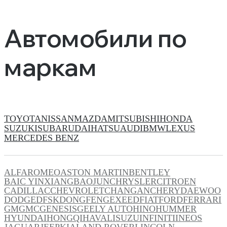
Автомобили по
маркам
TOYOTA
NISSAN
MAZDA
MITSUBISHI
HONDA
SUZUKI
SUBARU
DAIHATSU
AUDI
BMW
LEXUS
MERCEDES BENZ
ALFAROMEO
ASTON MARTIN
BENTLEY
BAIC YINXIANG
BAOJUN
CHRYSLER
CITROEN
CADILLAC
CHEVROLET
CHANGAN
CHERY
DAEWOO
DODGE
DFSK
DONGFENG
EXEED
FIAT
FORD
FERRARI
GM
GMC
GENESIS
GEELY AUTO
HINO
HUMMER
HYUNDAI
HONGQI
HAVAL
ISUZU
INFINITI
INEOS
JAGUAR
JEEP
KIA
LAND ROVER
LINCOLN