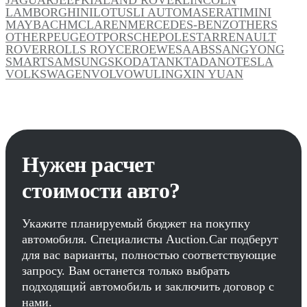
LAMBORGHINI
LOTUS
LI AUTO
MASERATI
MINI
MAYBACH
MCLAREN
MERCEDES-BENZ
OTHERS
OTHER
PEUGEOT
PORSCHE
POLESTAR
RENAULT
ROVER
ROLLS ROYCE
ROEWE
SAAB
SSANGYONG
SMART
SAMSUNG
SKODA
TANK
TADANO
TESLA
VOLKSWAGEN
VOLVO
WULING
XIN YUAN
Нужен расчет
стоимости авто?
Укажите планируемый бюджет на покупку
автомобиля. Специалисты Auction.Car подберут
для вас варианты, полностью соответствующие
запросу. Вам останется только выбрать
подходящий автомобиль и заключить договор с
нами.