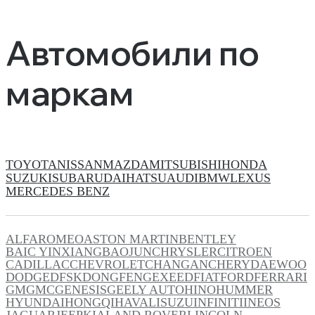
Автомобили по
маркам
TOYOTA
NISSAN
MAZDA
MITSUBISHI
HONDA
SUZUKI
SUBARU
DAIHATSU
AUDI
BMW
LEXUS
MERCEDES BENZ
ALFAROMEO
ASTON MARTIN
BENTLEY
BAIC YINXIANG
BAOJUN
CHRYSLER
CITROEN
CADILLAC
CHEVROLET
CHANGAN
CHERY
DAEWOO
DODGE
DFSK
DONGFENG
EXEED
FIAT
FORD
FERRARI
GM
GMC
GENESIS
GEELY AUTO
HINO
HUMMER
HYUNDAI
HONGQI
HAVAL
ISUZU
INFINITI
INEOS
JAGUAR
JEEP
KIA
LAND ROVER
LINCOLN