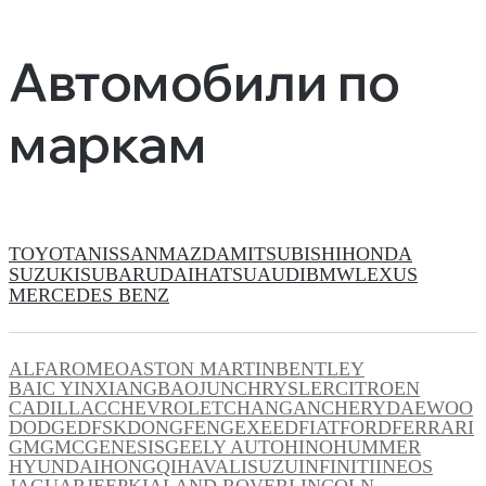
Автомобили по
маркам
TOYOTA
NISSAN
MAZDA
MITSUBISHI
HONDA
SUZUKI
SUBARU
DAIHATSU
AUDI
BMW
LEXUS
MERCEDES BENZ
ALFAROMEO
ASTON MARTIN
BENTLEY
BAIC YINXIANG
BAOJUN
CHRYSLER
CITROEN
CADILLAC
CHEVROLET
CHANGAN
CHERY
DAEWOO
DODGE
DFSK
DONGFENG
EXEED
FIAT
FORD
FERRARI
GM
GMC
GENESIS
GEELY AUTO
HINO
HUMMER
HYUNDAI
HONGQI
HAVAL
ISUZU
INFINITI
INEOS
JAGUAR
JEEP
KIA
LAND ROVER
LINCOLN