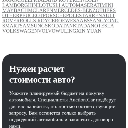
LAMBORGHINI
LOTUS
LI AUTO
MASERATI
MINI
MAYBACH
MCLAREN
MERCEDES-BENZ
OTHERS
OTHER
PEUGEOT
PORSCHE
POLESTAR
RENAULT
ROVER
ROLLS ROYCE
ROEWE
SAAB
SSANGYONG
SMART
SAMSUNG
SKODA
TANK
TADANO
TESLA
VOLKSWAGEN
VOLVO
WULING
XIN YUAN
Нужен расчет
стоимости авто?
Укажите планируемый бюджет на покупку
автомобиля. Специалисты Auction.Car подберут
для вас варианты, полностью соответствующие
запросу. Вам останется только выбрать
подходящий автомобиль и заключить договор с
нами.