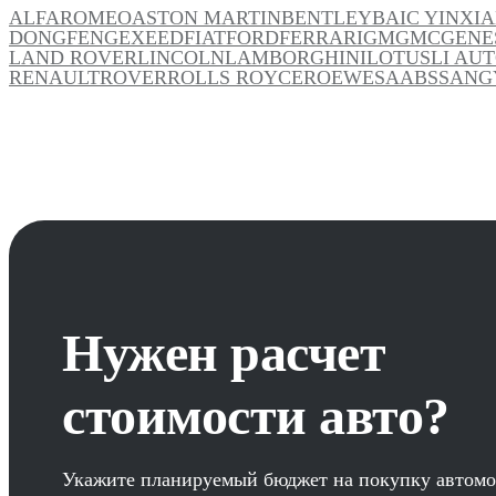
ALFAROMEO
ASTON MARTIN
BENTLEY
BAIC YINXI
DONGFENG
EXEED
FIAT
FORD
FERRARI
GM
GMC
GENE
LAND ROVER
LINCOLN
LAMBORGHINI
LOTUS
LI AU
RENAULT
ROVER
ROLLS ROYCE
ROEWE
SAAB
SSANG
Нужен расчет
стоимости авто?
Укажите планируемый бюджет на покупку автомо