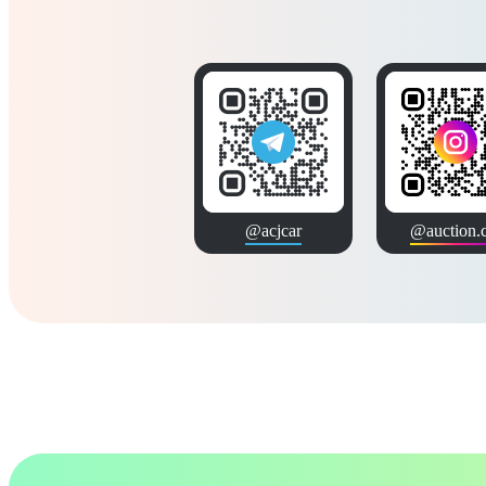
@acjcar
@auction.c