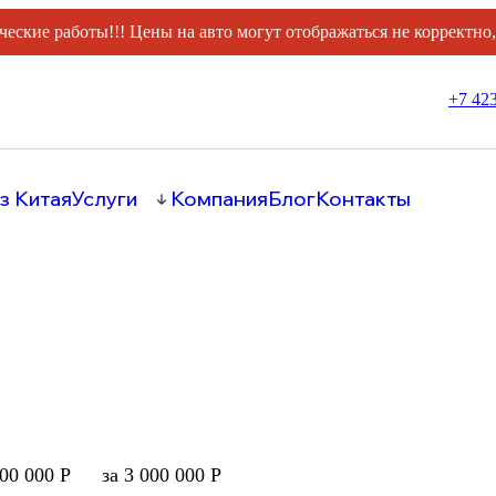
ческие работы!!! Цены на авто могут отображаться не корректно
+7 423
з Китая
Услуги
Компания
Блог
Контакты
000 000 Р
за 3 000 000 Р