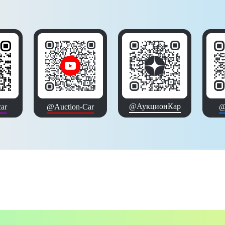
@АукционКар
ar
@Auction-Car
@