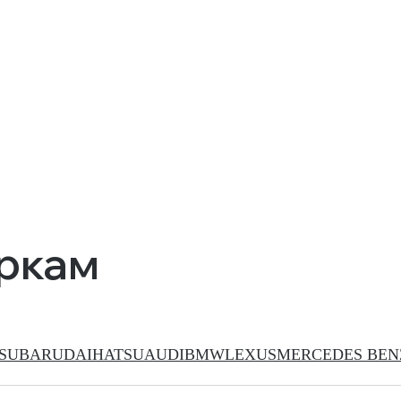
аркам
SUBARU
DAIHATSU
AUDI
BMW
LEXUS
MERCEDES BEN