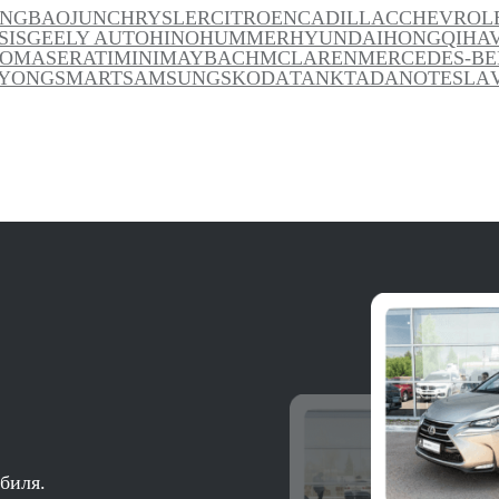
ANG
BAOJUN
CHRYSLER
CITROEN
CADILLAC
CHEVROL
SIS
GEELY AUTO
HINO
HUMMER
HYUNDAI
HONGQI
HA
TO
MASERATI
MINI
MAYBACH
MCLAREN
MERCEDES-BE
YONG
SMART
SAMSUNG
SKODA
TANK
TADANO
TESLA
биля.