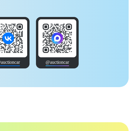
auctioncar
@auctioncar