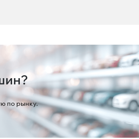
шин?
ую по рынку.