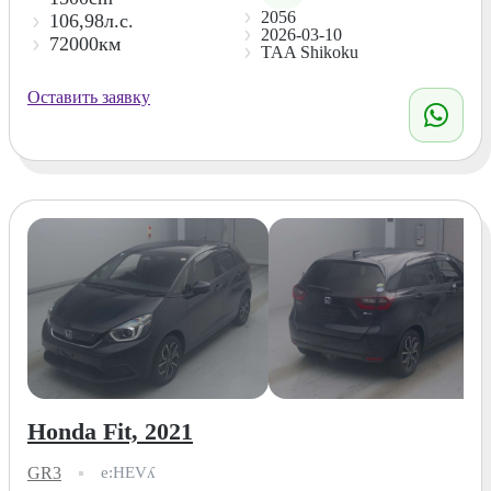
2056
106,98л.с.
2026-03-10
72000км
TAA Shikoku
Оставить заявку
Honda Fit, 2021
GR3
e:HEVʎ