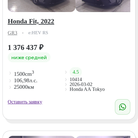
Honda Fit, 2022
GR3
e:HEV RS
1 376 437
₽
ниже средней
4.5
3
1500cm
10414
106,98л.с.
2026-03-02
25000км
Honda AA Tokyo
Оставить заявку