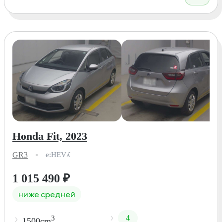
Honda Fit, 2023
GR3
e:HEVʎ
1 015 490
₽
ниже средней
4
3
1500cm