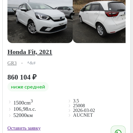
Honda Fit, 2021
GR3
ﾍ&#
860 104
₽
ниже средней
3.5
3
1500cm
25008
106,98л.с.
2026-03-02
52000км
AUCNET
Оставить заявку