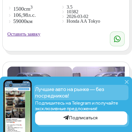
3.5
3
1500cm
10382
106,98л.с.
2026-03-02
59000км
Honda AA Tokyo
Оставить заявку
Лучшие авто на рынке — без
посредников!
Подпишитесь на Telegram и получайте
эксклюзивные предложения!
Подписаться
Honda Fit, 2021
Рассчитать стоимость