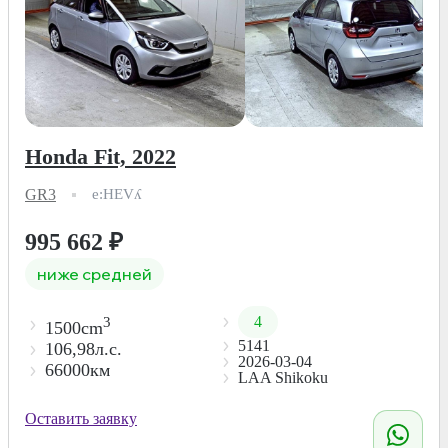
Honda Fit, 2022
GR3
e:HEVʎ
995 662
₽
ниже средней
4
3
1500cm
5141
106,98л.с.
2026-03-04
66000км
LAA Shikoku
Оставить заявку