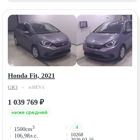
Honda Fit, 2021
GR3
e:HEVʎ
1 039 769
₽
ниже средней
4
3
1500cm
10268
106,98л.с.
2026-03-16