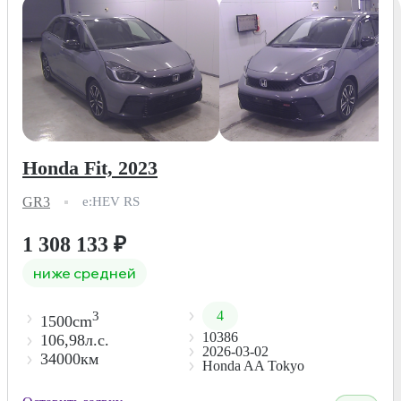
Honda Fit, 2023
GR3
e:HEV RS
1 308 133
₽
ниже средней
4
3
1500cm
10386
106,98л.с.
2026-03-02
34000км
Honda AA Tokyo