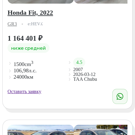
Honda Fit, 2022
GR3
e:HEVʎ
1 164 401
₽
ниже средней
4.5
3
1500cm
2007
106,98л.с.
2026-03-12
24000км
TAA Chubu
Оставить заявку