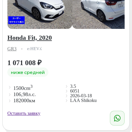
Honda Fit, 2020
GR3
e:HEVʎ
1 071 008
₽
ниже средней
3.5
3
1500cm
6051
106,98л.с.
2026-03-18
182000км
LAA Shikoku
Оставить заявку