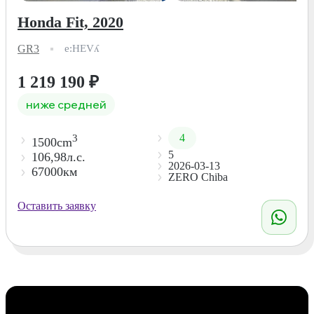
Honda Fit, 2020
GR3
e:HEVʎ
1 219 190
₽
ниже средней
4
3
1500cm
5
106,98л.с.
2026-03-13
67000км
ZERO Chiba
Оставить заявку