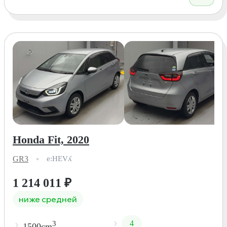
Honda Fit, 2020
GR3
e:HEVʎ
1 214 011
₽
ниже средней
4
3
1500cm