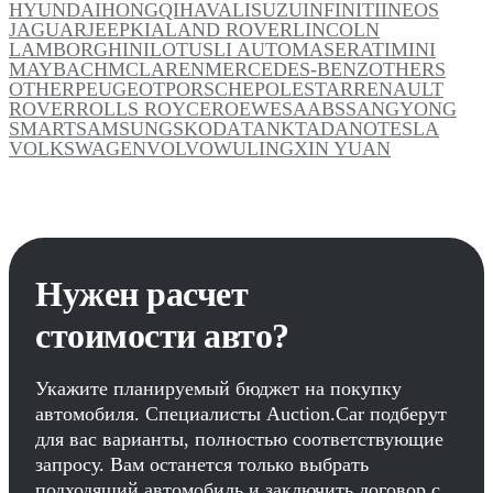
HYUNDAI
HONGQI
HAVAL
ISUZU
INFINITI
INEOS
JAGUAR
JEEP
KIA
LAND ROVER
LINCOLN
LAMBORGHINI
LOTUS
LI AUTO
MASERATI
MINI
MAYBACH
MCLAREN
MERCEDES-BENZ
OTHERS
OTHER
PEUGEOT
PORSCHE
POLESTAR
RENAULT
ROVER
ROLLS ROYCE
ROEWE
SAAB
SSANGYONG
SMART
SAMSUNG
SKODA
TANK
TADANO
TESLA
VOLKSWAGEN
VOLVO
WULING
XIN YUAN
Нужен расчет
стоимости авто?
Укажите планируемый бюджет на покупку
автомобиля. Специалисты Auction.Car подберут
для вас варианты, полностью соответствующие
запросу. Вам останется только выбрать
подходящий автомобиль и заключить договор с