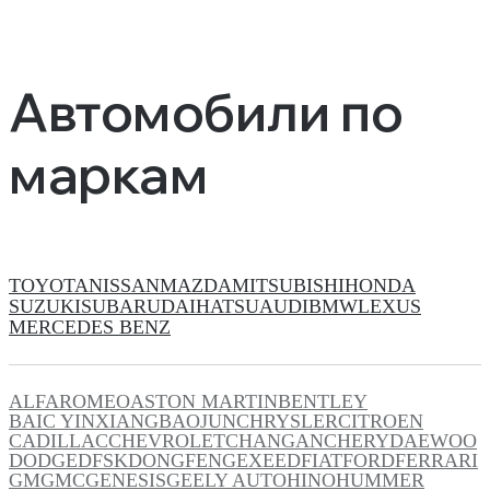
Автомобили по
маркам
TOYOTA
NISSAN
MAZDA
MITSUBISHI
HONDA
SUZUKI
SUBARU
DAIHATSU
AUDI
BMW
LEXUS
MERCEDES BENZ
ALFAROMEO
ASTON MARTIN
BENTLEY
BAIC YINXIANG
BAOJUN
CHRYSLER
CITROEN
CADILLAC
CHEVROLET
CHANGAN
CHERY
DAEWOO
DODGE
DFSK
DONGFENG
EXEED
FIAT
FORD
FERRARI
GM
GMC
GENESIS
GEELY AUTO
HINO
HUMMER