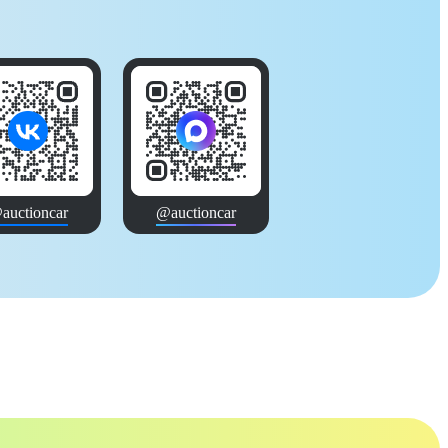
auctioncar
@auctioncar