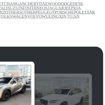
ET
CHANGAN
CHERY
DAEWOO
DODGE
DFSK
VAL
ISUZU
INFINITI
INEOS
JAGUAR
JEEP
KIA
NZ
OTHERS
OTHER
PEUGEOT
PORSCHE
POLESTAR
VOLKSWAGEN
VOLVO
WULING
XIN YUAN