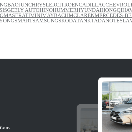
ANG
BAOJUN
CHRYSLER
CITROEN
CADILLAC
CHEVROL
SIS
GEELY AUTO
HINO
HUMMER
HYUNDAI
HONGQI
HA
TO
MASERATI
MINI
MAYBACH
MCLAREN
MERCEDES-BE
YONG
SMART
SAMSUNG
SKODA
TANK
TADANO
TESLA
биля.