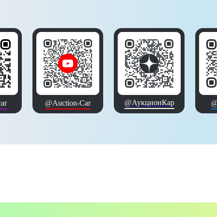
@АукционКар
ar
@Auction-Car
@