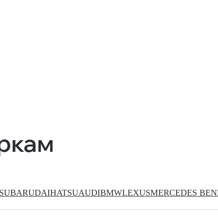
аркам
SUBARU
DAIHATSU
AUDI
BMW
LEXUS
MERCEDES BEN