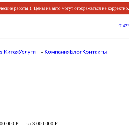
ческие работы!!! Цены на авто могут отображаться не корректно
+7 423
з Китая
Услуги
Компания
Блог
Контакты
000 000 Р
за 3 000 000 Р