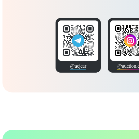
@acjcar
@auction.c