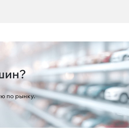
шин?
ую по рынку.