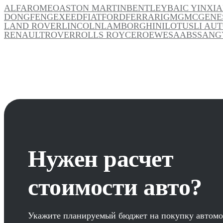
ALFAROMEO
ASTON MARTIN
BENTLEY
BAIC YINXI
DONGFENG
EXEED
FIAT
FORD
FERRARI
GM
GMC
GENE
LAND ROVER
LINCOLN
LAMBORGHINI
LOTUS
LI AU
RENAULT
ROVER
ROLLS ROYCE
ROEWE
SAAB
SSANG
Нужен расчет
стоимости авто?
Укажите планируемый бюджет на покупку автомо