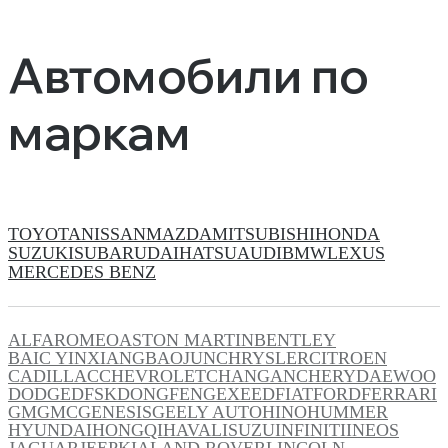
Автомобили по
маркам
TOYOTA
NISSAN
MAZDA
MITSUBISHI
HONDA
SUZUKI
SUBARU
DAIHATSU
AUDI
BMW
LEXUS
MERCEDES BENZ
ALFAROMEO
ASTON MARTIN
BENTLEY
BAIC YINXIANG
BAOJUN
CHRYSLER
CITROEN
CADILLAC
CHEVROLET
CHANGAN
CHERY
DAEWOO
DODGE
DFSK
DONGFENG
EXEED
FIAT
FORD
FERRARI
GM
GMC
GENESIS
GEELY AUTO
HINO
HUMMER
HYUNDAI
HONGQI
HAVAL
ISUZU
INFINITI
INEOS
JAGUAR
JEEP
KIA
LAND ROVER
LINCOLN