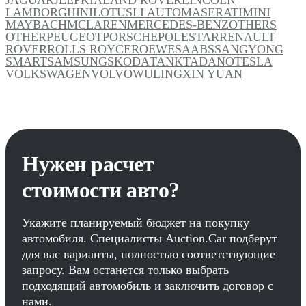
LAMBORGHINI
LOTUS
LI AUTO
MASERATI
MINI
MAYBACH
MCLAREN
MERCEDES-BENZ
OTHERS
OTHER
PEUGEOT
PORSCHE
POLESTAR
RENAULT
ROVER
ROLLS ROYCE
ROEWE
SAAB
SSANGYONG
SMART
SAMSUNG
SKODA
TANK
TADANO
TESLA
VOLKSWAGEN
VOLVO
WULING
XIN YUAN
Нужен расчет
стоимости авто?
Укажите планируемый бюджет на покупку
автомобиля. Специалисты Auction.Car подберут
для вас варианты, полностью соответствующие
запросу. Вам останется только выбрать
подходящий автомобиль и заключить договор с
нами.