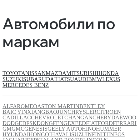
Автомобили по
маркам
TOYOTA
NISSAN
MAZDA
MITSUBISHI
HONDA
SUZUKI
SUBARU
DAIHATSU
AUDI
BMW
LEXUS
MERCEDES BENZ
ALFAROMEO
ASTON MARTIN
BENTLEY
BAIC YINXIANG
BAOJUN
CHRYSLER
CITROEN
CADILLAC
CHEVROLET
CHANGAN
CHERY
DAEWOO
DODGE
DFSK
DONGFENG
EXEED
FIAT
FORD
FERRARI
GM
GMC
GENESIS
GEELY AUTO
HINO
HUMMER
HYUNDAI
HONGQI
HAVAL
ISUZU
INFINITI
INEOS
JAGUAR
JEEP
KIA
LAND ROVER
LINCOLN