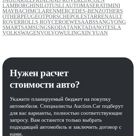
LAMBORGHINI
LOTUS
LI AUTO
MASERATI
MINI
MAYBACH
MCLAREN
MERCEDES-BENZ
OTHERS
OTHER
PEUGEOT
PORSCHE
POLESTAR
RENAULT
ROVER
ROLLS ROYCE
ROEWE
SAAB
SSANGYONG
SMART
SAMSUNG
SKODA
TANK
TADANO
TESLA
VOLKSWAGEN
VOLVO
WULING
XIN YUAN
Нужен расчет
стоимости авто?
Укажите планируемый бюджет на покупку
автомобиля. Специалисты Auction.Car подберут
для вас варианты, полностью соответствующие
запросу. Вам останется только выбрать
подходящий автомобиль и заключить договор с
нами.