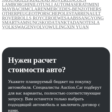
LAMBORGHINI
LOTUS
LI AUTO
MASERATI
MINI
MAYBACH
MCLAREN
MERCEDES-BENZ
OTHERS
OTHER
PEUGEOT
PORSCHE
POLESTAR
RENAULT
ROVER
ROLLS ROYCE
ROEWE
SAAB
SSANGYONG
SMART
SAMSUNG
SKODA
TANK
TADANO
TESLA
VOLKSWAGEN
VOLVO
WULING
XIN YUAN
Нужен расчет
стоимости авто?
Укажите планируемый бюджет на покупку
автомобиля. Специалисты Auction.Car подберут
для вас варианты, полностью соответствующие
запросу. Вам останется только выбрать
подходящий автомобиль и заключить договор с
нами.