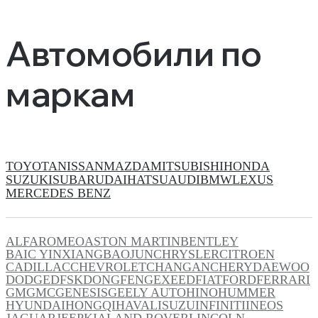
Автомобили по
маркам
TOYOTA
NISSAN
MAZDA
MITSUBISHI
HONDA
SUZUKI
SUBARU
DAIHATSU
AUDI
BMW
LEXUS
MERCEDES BENZ
ALFAROMEO
ASTON MARTIN
BENTLEY
BAIC YINXIANG
BAOJUN
CHRYSLER
CITROEN
CADILLAC
CHEVROLET
CHANGAN
CHERY
DAEWOO
DODGE
DFSK
DONGFENG
EXEED
FIAT
FORD
FERRARI
GM
GMC
GENESIS
GEELY AUTO
HINO
HUMMER
HYUNDAI
HONGQI
HAVAL
ISUZU
INFINITI
INEOS
JAGUAR
JEEP
KIA
LAND ROVER
LINCOLN