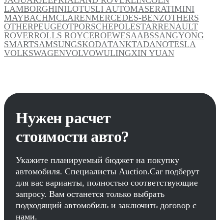
LAMBORGHINI
LOTUS
LI AUTO
MASERATI
MINI
MAYBACH
MCLAREN
MERCEDES-BENZ
OTHERS
OTHER
PEUGEOT
PORSCHE
POLESTAR
RENAULT
ROVER
ROLLS ROYCE
ROEWE
SAAB
SSANGYONG
SMART
SAMSUNG
SKODA
TANK
TADANO
TESLA
VOLKSWAGEN
VOLVO
WULING
XIN YUAN
Нужен расчет
стоимости авто?
Укажите планируемый бюджет на покупку
автомобиля. Специалисты Auction.Car подберут
для вас варианты, полностью соответствующие
запросу. Вам останется только выбрать
подходящий автомобиль и заключить договор с
нами.