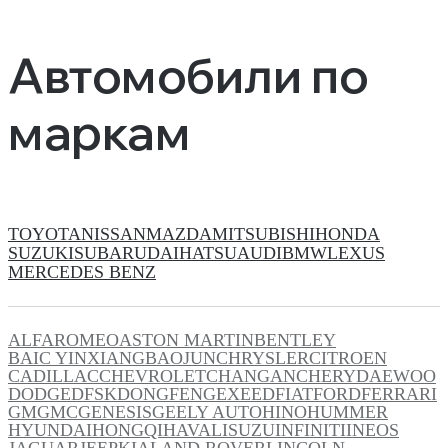
Автомобили по
маркам
TOYOTA
NISSAN
MAZDA
MITSUBISHI
HONDA
SUZUKI
SUBARU
DAIHATSU
AUDI
BMW
LEXUS
MERCEDES BENZ
ALFAROMEO
ASTON MARTIN
BENTLEY
BAIC YINXIANG
BAOJUN
CHRYSLER
CITROEN
CADILLAC
CHEVROLET
CHANGAN
CHERY
DAEWOO
DODGE
DFSK
DONGFENG
EXEED
FIAT
FORD
FERRARI
GM
GMC
GENESIS
GEELY AUTO
HINO
HUMMER
HYUNDAI
HONGQI
HAVAL
ISUZU
INFINITI
INEOS
JAGUAR
JEEP
KIA
LAND ROVER
LINCOLN