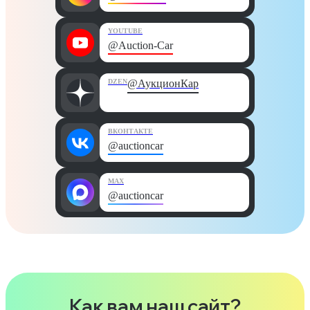
YOUTUBE
@Auction-Car
DZEN
@АукционКар
ВКОНТАКТЕ
@auctioncar
MAX
@auctioncar
Как вам наш сайт?