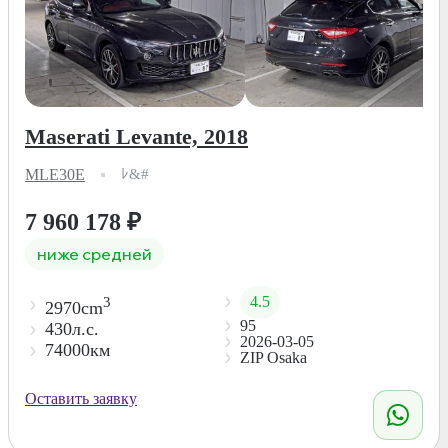
Maserati Levante, 2018
MLE30E
ﾚ&#
7 960 178
₽
ниже средней
4.5
3
2970cm
95
430л.с.
2026-03-05
74000км
ZIP Osaka
Оставить заявку