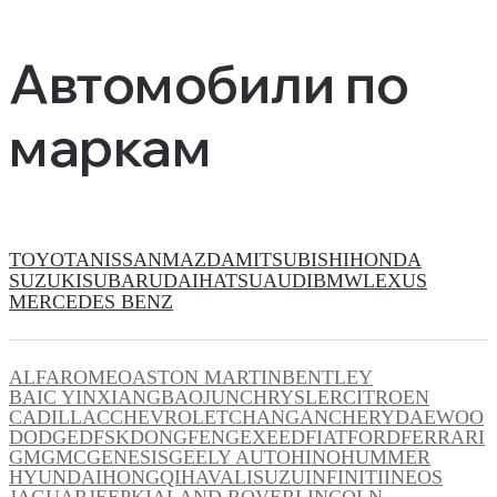
Автомобили по
маркам
TOYOTA
NISSAN
MAZDA
MITSUBISHI
HONDA
SUZUKI
SUBARU
DAIHATSU
AUDI
BMW
LEXUS
MERCEDES BENZ
ALFAROMEO
ASTON MARTIN
BENTLEY
BAIC YINXIANG
BAOJUN
CHRYSLER
CITROEN
CADILLAC
CHEVROLET
CHANGAN
CHERY
DAEWOO
DODGE
DFSK
DONGFENG
EXEED
FIAT
FORD
FERRARI
GM
GMC
GENESIS
GEELY AUTO
HINO
HUMMER
HYUNDAI
HONGQI
HAVAL
ISUZU
INFINITI
INEOS
JAGUAR
JEEP
KIA
LAND ROVER
LINCOLN