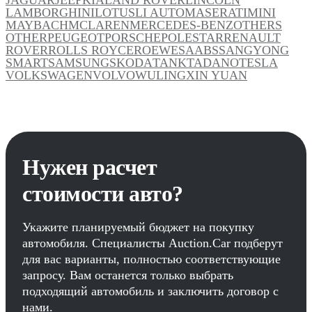
LAMBORGHINI
LOTUS
LI AUTO
MASERATI
MINI
MAYBACH
MCLAREN
MERCEDES-BENZ
OTHERS
OTHER
PEUGEOT
PORSCHE
POLESTAR
RENAULT
ROVER
ROLLS ROYCE
ROEWE
SAAB
SSANGYONG
SMART
SAMSUNG
SKODA
TANK
TADANO
TESLA
VOLKSWAGEN
VOLVO
WULING
XIN YUAN
Нужен расчет
стоимости авто?
Укажите планируемый бюджет на покупку
автомобиля. Специалисты Auction.Car подберут
для вас варианты, полностью соответствующие
запросу. Вам останется только выбрать
подходящий автомобиль и заключить договор с
нами.