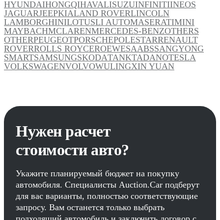
HYUNDAI
HONGQI
HAVAL
ISUZU
INFINITI
INEOS
JAGUAR
JEEP
KIA
LAND ROVER
LINCOLN
LAMBORGHINI
LOTUS
LI AUTO
MASERATI
MINI
MAYBACH
MCLAREN
MERCEDES-BENZ
OTHERS
OTHER
PEUGEOT
PORSCHE
POLESTAR
RENAULT
ROVER
ROLLS ROYCE
ROEWE
SAAB
SSANGYONG
SMART
SAMSUNG
SKODA
TANK
TADANO
TESLA
VOLKSWAGEN
VOLVO
WULING
XIN YUAN
Нужен расчет
стоимости авто?
Укажите планируемый бюджет на покупку
автомобиля. Специалисты Auction.Car подберут
для вас варианты, полностью соответствующие
запросу. Вам останется только выбрать
подходящий автомобиль и заключить договор с