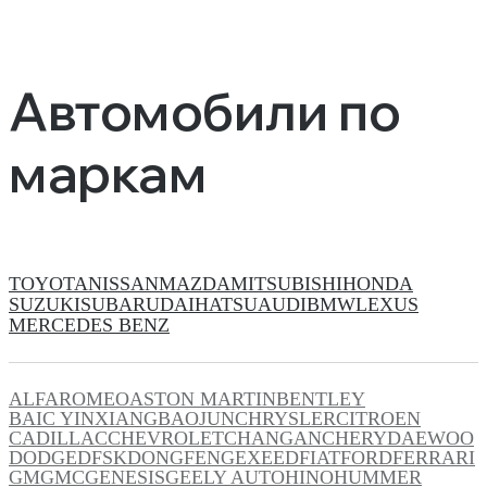
Автомобили по
маркам
TOYOTA
NISSAN
MAZDA
MITSUBISHI
HONDA
SUZUKI
SUBARU
DAIHATSU
AUDI
BMW
LEXUS
MERCEDES BENZ
ALFAROMEO
ASTON MARTIN
BENTLEY
BAIC YINXIANG
BAOJUN
CHRYSLER
CITROEN
CADILLAC
CHEVROLET
CHANGAN
CHERY
DAEWOO
DODGE
DFSK
DONGFENG
EXEED
FIAT
FORD
FERRARI
GM
GMC
GENESIS
GEELY AUTO
HINO
HUMMER