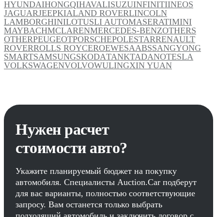
HYUNDAI
HONGQI
HAVAL
ISUZU
INFINITI
INEOS
JAGUAR
JEEP
KIA
LAND ROVER
LINCOLN
LAMBORGHINI
LOTUS
LI AUTO
MASERATI
MINI
MAYBACH
MCLAREN
MERCEDES-BENZ
OTHERS
OTHER
PEUGEOT
PORSCHE
POLESTAR
RENAULT
ROVER
ROLLS ROYCE
ROEWE
SAAB
SSANGYONG
SMART
SAMSUNG
SKODA
TANK
TADANO
TESLA
VOLKSWAGEN
VOLVO
WULING
XIN YUAN
Нужен расчет
стоимости авто?
Укажите планируемый бюджет на покупку
автомобиля. Специалисты Auction.Car подберут
для вас варианты, полностью соответствующие
запросу. Вам останется только выбрать
подходящий автомобиль и заключить договор с