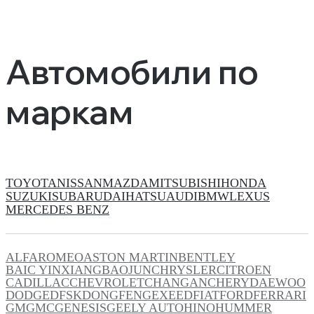
Автомобили по
маркам
TOYOTA
NISSAN
MAZDA
MITSUBISHI
HONDA
SUZUKI
SUBARU
DAIHATSU
AUDI
BMW
LEXUS
MERCEDES BENZ
ALFAROMEO
ASTON MARTIN
BENTLEY
BAIC YINXIANG
BAOJUN
CHRYSLER
CITROEN
CADILLAC
CHEVROLET
CHANGAN
CHERY
DAEWOO
DODGE
DFSK
DONGFENG
EXEED
FIAT
FORD
FERRARI
GM
GMC
GENESIS
GEELY AUTO
HINO
HUMMER