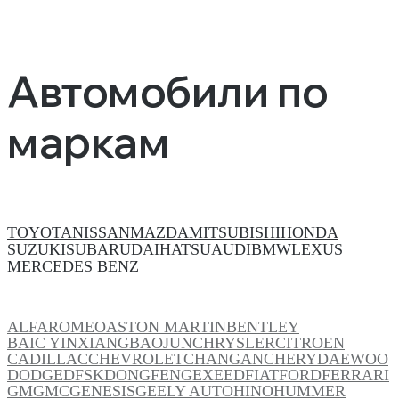
Автомобили по
маркам
TOYOTA
NISSAN
MAZDA
MITSUBISHI
HONDA
SUZUKI
SUBARU
DAIHATSU
AUDI
BMW
LEXUS
MERCEDES BENZ
ALFAROMEO
ASTON MARTIN
BENTLEY
BAIC YINXIANG
BAOJUN
CHRYSLER
CITROEN
CADILLAC
CHEVROLET
CHANGAN
CHERY
DAEWOO
DODGE
DFSK
DONGFENG
EXEED
FIAT
FORD
FERRARI
GM
GMC
GENESIS
GEELY AUTO
HINO
HUMMER