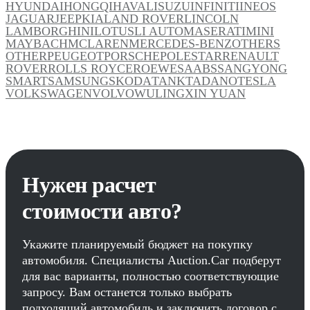
HYUNDAI
HONGQI
HAVAL
ISUZU
INFINITI
INEOS
JAGUAR
JEEP
KIA
LAND ROVER
LINCOLN
LAMBORGHINI
LOTUS
LI AUTO
MASERATI
MINI
MAYBACH
MCLAREN
MERCEDES-BENZ
OTHERS
OTHER
PEUGEOT
PORSCHE
POLESTAR
RENAULT
ROVER
ROLLS ROYCE
ROEWE
SAAB
SSANGYONG
SMART
SAMSUNG
SKODA
TANK
TADANO
TESLA
VOLKSWAGEN
VOLVO
WULING
XIN YUAN
Нужен расчет
стоимости авто?
Укажите планируемый бюджет на покупку
автомобиля. Специалисты Auction.Car подберут
для вас варианты, полностью соответствующие
запросу. Вам останется только выбрать
подходящий автомобиль и заключить договор с