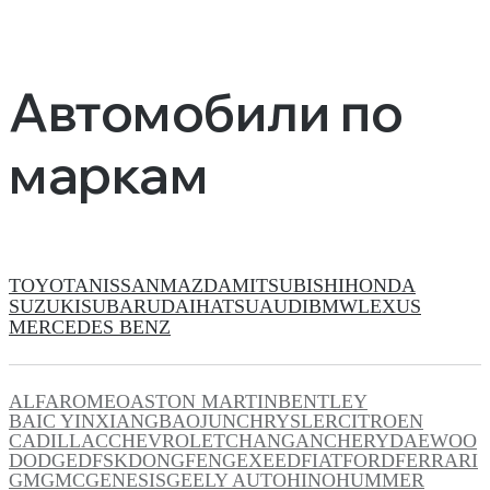
Автомобили по
маркам
TOYOTA
NISSAN
MAZDA
MITSUBISHI
HONDA
SUZUKI
SUBARU
DAIHATSU
AUDI
BMW
LEXUS
MERCEDES BENZ
ALFAROMEO
ASTON MARTIN
BENTLEY
BAIC YINXIANG
BAOJUN
CHRYSLER
CITROEN
CADILLAC
CHEVROLET
CHANGAN
CHERY
DAEWOO
DODGE
DFSK
DONGFENG
EXEED
FIAT
FORD
FERRARI
GM
GMC
GENESIS
GEELY AUTO
HINO
HUMMER