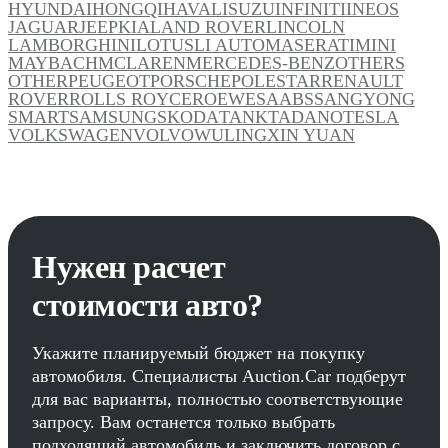
HYUNDAI
HONGQI
HAVAL
ISUZU
INFINITI
INEOS
JAGUAR
JEEP
KIA
LAND ROVER
LINCOLN
LAMBORGHINI
LOTUS
LI AUTO
MASERATI
MINI
MAYBACH
MCLAREN
MERCEDES-BENZ
OTHERS
OTHER
PEUGEOT
PORSCHE
POLESTAR
RENAULT
ROVER
ROLLS ROYCE
ROEWE
SAAB
SSANGYONG
SMART
SAMSUNG
SKODA
TANK
TADANO
TESLA
VOLKSWAGEN
VOLVO
WULING
XIN YUAN
Нужен расчет
стоимости авто?
Укажите планируемый бюджет на покупку
автомобиля. Специалисты Auction.Car подберут
для вас варианты, полностью соответствующие
запросу. Вам останется только выбрать
подходящий автомобиль и заключить договор с