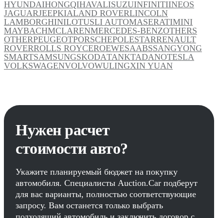
HYUNDAI
HONGQI
HAVAL
ISUZU
INFINITI
INEOS
JAGUAR
JEEP
KIA
LAND ROVER
LINCOLN
LAMBORGHINI
LOTUS
LI AUTO
MASERATI
MINI
MAYBACH
MCLAREN
MERCEDES-BENZ
OTHERS
OTHER
PEUGEOT
PORSCHE
POLESTAR
RENAULT
ROVER
ROLLS ROYCE
ROEWE
SAAB
SSANGYONG
SMART
SAMSUNG
SKODA
TANK
TADANO
TESLA
VOLKSWAGEN
VOLVO
WULING
XIN YUAN
Нужен расчет
стоимости авто?
Укажите планируемый бюджет на покупку
автомобиля. Специалисты Auction.Car подберут
для вас варианты, полностью соответствующие
запросу. Вам останется только выбрать
подходящий автомобиль и заключить договор с