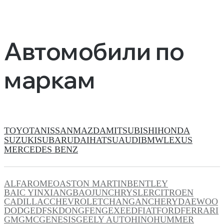
Автомобили по
маркам
TOYOTA
NISSAN
MAZDA
MITSUBISHI
HONDA
SUZUKI
SUBARU
DAIHATSU
AUDI
BMW
LEXUS
MERCEDES BENZ
ALFAROMEO
ASTON MARTIN
BENTLEY
BAIC YINXIANG
BAOJUN
CHRYSLER
CITROEN
CADILLAC
CHEVROLET
CHANGAN
CHERY
DAEWOO
DODGE
DFSK
DONGFENG
EXEED
FIAT
FORD
FERRARI
GM
GMC
GENESIS
GEELY AUTO
HINO
HUMMER