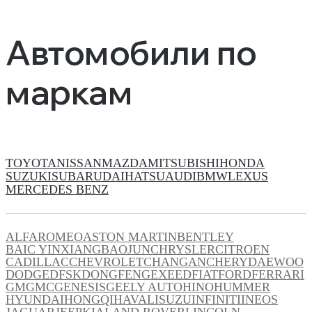
Автомобили по
маркам
TOYOTA
NISSAN
MAZDA
MITSUBISHI
HONDA
SUZUKI
SUBARU
DAIHATSU
AUDI
BMW
LEXUS
MERCEDES BENZ
ALFAROMEO
ASTON MARTIN
BENTLEY
BAIC YINXIANG
BAOJUN
CHRYSLER
CITROEN
CADILLAC
CHEVROLET
CHANGAN
CHERY
DAEWOO
DODGE
DFSK
DONGFENG
EXEED
FIAT
FORD
FERRARI
GM
GMC
GENESIS
GEELY AUTO
HINO
HUMMER
HYUNDAI
HONGQI
HAVAL
ISUZU
INFINITI
INEOS
JAGUAR
JEEP
KIA
LAND ROVER
LINCOLN