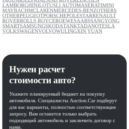
LAMBORGHINI
LOTUS
LI AUTO
MASERATI
MINI
MAYBACH
MCLAREN
MERCEDES-BENZ
OTHERS
OTHER
PEUGEOT
PORSCHE
POLESTAR
RENAULT
ROVER
ROLLS ROYCE
ROEWE
SAAB
SSANGYONG
SMART
SAMSUNG
SKODA
TANK
TADANO
TESLA
VOLKSWAGEN
VOLVO
WULING
XIN YUAN
Нужен расчет
стоимости авто?
Укажите планируемый бюджет на покупку
автомобиля. Специалисты Auction.Car подберут
для вас варианты, полностью соответствующие
запросу. Вам останется только выбрать
подходящий автомобиль и заключить договор с
нами.