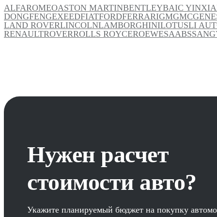
ALFAROMEO
ASTON MARTIN
BENTLEY
BAIC YINXI
DONGFENG
EXEED
FIAT
FORD
FERRARI
GM
GMC
GENE
LAND ROVER
LINCOLN
LAMBORGHINI
LOTUS
LI AU
RENAULT
ROVER
ROLLS ROYCE
ROEWE
SAAB
SSANG
Нужен расчет
стоимости авто?
Укажите планируемый бюджет на покупку автомо