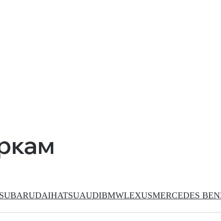
аркам
SUBARU
DAIHATSU
AUDI
BMW
LEXUS
MERCEDES BEN