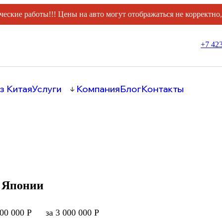
ческие работы!!! Цены на авто могут отображаться не корректно
+7 423
з Китая
Услуги
Компания
Блог
Контакты
з Японии
000 000 Р
за 3 000 000 Р