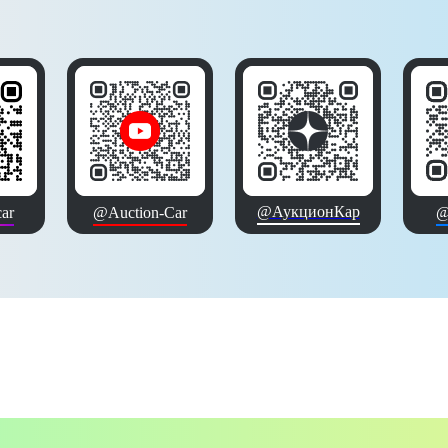
@АукционКар
ar
@Auction-Car
@