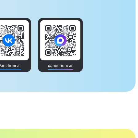
auctioncar
@auctioncar