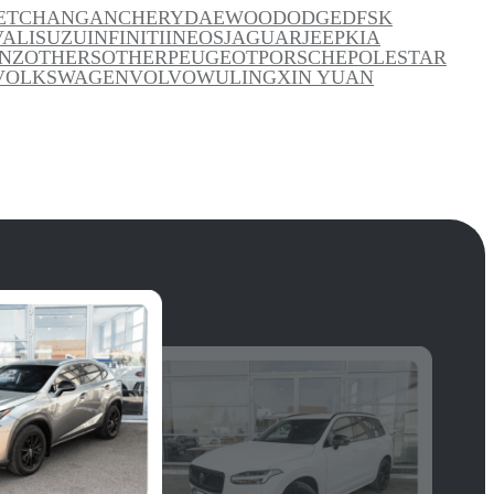
ET
CHANGAN
CHERY
DAEWOO
DODGE
DFSK
VAL
ISUZU
INFINITI
INEOS
JAGUAR
JEEP
KIA
NZ
OTHERS
OTHER
PEUGEOT
PORSCHE
POLESTAR
VOLKSWAGEN
VOLVO
WULING
XIN YUAN