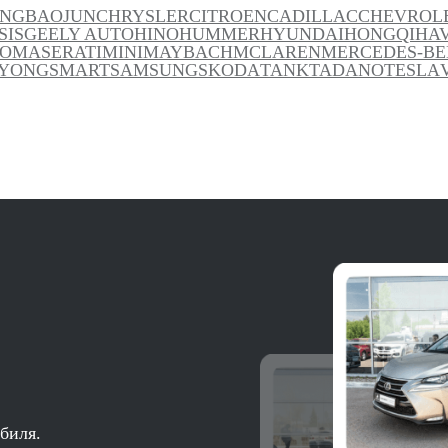
ANG
BAOJUN
CHRYSLER
CITROEN
CADILLAC
CHEVROL
SIS
GEELY AUTO
HINO
HUMMER
HYUNDAI
HONGQI
HA
TO
MASERATI
MINI
MAYBACH
MCLAREN
MERCEDES-BE
YONG
SMART
SAMSUNG
SKODA
TANK
TADANO
TESLA
биля.