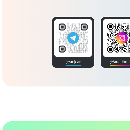
@acjcar
@auction.c