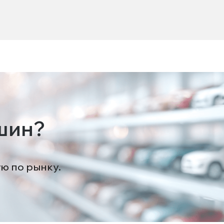
шин?
ую по рынку.