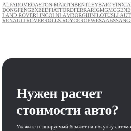
ALFAROMEO
ASTON MARTIN
BENTLEY
BAIC YINXI
DONGFENG
EXEED
FIAT
FORD
FERRARI
GM
GMC
GENE
LAND ROVER
LINCOLN
LAMBORGHINI
LOTUS
LI AU
RENAULT
ROVER
ROLLS ROYCE
ROEWE
SAAB
SSANG
Нужен расчет
стоимости авто?
Укажите планируемый бюджет на покупку автомо