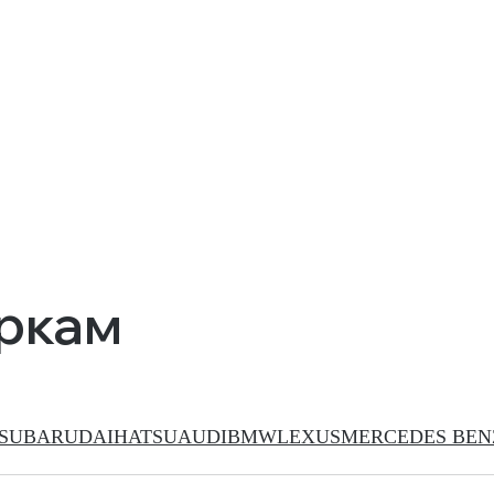
аркам
SUBARU
DAIHATSU
AUDI
BMW
LEXUS
MERCEDES BEN