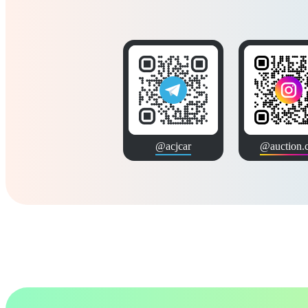
@acjcar
@auction.c