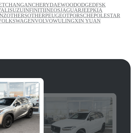
ET
CHANGAN
CHERY
DAEWOO
DODGE
DFSK
VAL
ISUZU
INFINITI
INEOS
JAGUAR
JEEP
KIA
NZ
OTHERS
OTHER
PEUGEOT
PORSCHE
POLESTAR
VOLKSWAGEN
VOLVO
WULING
XIN YUAN