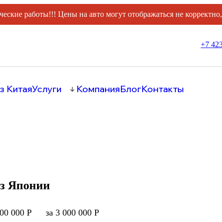
ческие работы!!! Цены на авто могут отображаться не корректно
+7 423
з Китая
Услуги
Компания
Блог
Контакты
из Японии
000 000 Р
за 3 000 000 Р