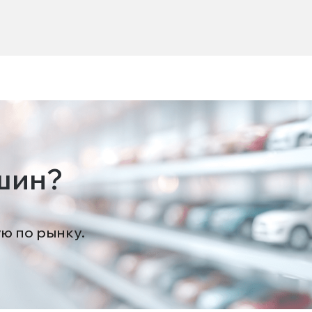
шин?
ую по рынку.