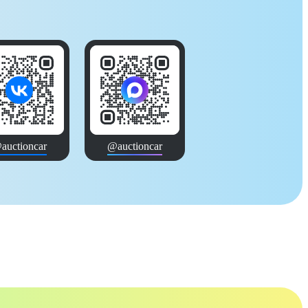
auctioncar
@auctioncar