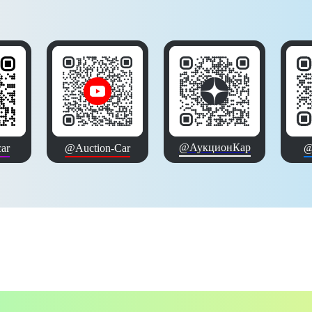
@АукционКар
ar
@Auction-Car
@