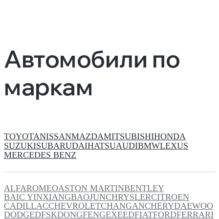
Автомобили по
маркам
TOYOTA
NISSAN
MAZDA
MITSUBISHI
HONDA
SUZUKI
SUBARU
DAIHATSU
AUDI
BMW
LEXUS
MERCEDES BENZ
ALFAROMEO
ASTON MARTIN
BENTLEY
BAIC YINXIANG
BAOJUN
CHRYSLER
CITROEN
CADILLAC
CHEVROLET
CHANGAN
CHERY
DAEWOO
DODGE
DFSK
DONGFENG
EXEED
FIAT
FORD
FERRARI