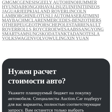
GM
GMC
GENESIS
GEELY AUTO
HINO
HUMMER
HYUNDAI
HONGQI
HAVAL
ISUZU
INFINITI
INEOS
JAGUAR
JEEP
KIA
LAND ROVER
LINCOLN
LAMBORGHINI
LOTUS
LI AUTO
MASERATI
MINI
MAYBACH
MCLAREN
MERCEDES-BENZ
OTHERS
OTHER
PEUGEOT
PORSCHE
POLESTAR
RENAULT
ROVER
ROLLS ROYCE
ROEWE
SAAB
SSANGYONG
SMART
SAMSUNG
SKODA
TANK
TADANO
TESLA
VOLKSWAGEN
VOLVO
WULING
XIN YUAN
Нужен расчет
стоимости авто?
Укажите планируемый бюджет на покупку
автомобиля. Специалисты Auction.Car подберут
для вас варианты, полностью соответствующие
запросу. Вам останется только выбрать