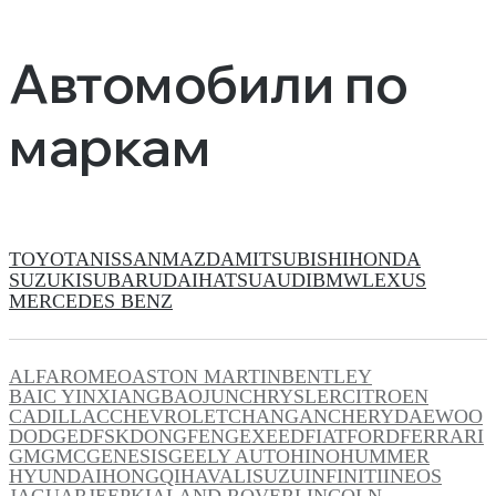
Автомобили по
маркам
TOYOTA
NISSAN
MAZDA
MITSUBISHI
HONDA
SUZUKI
SUBARU
DAIHATSU
AUDI
BMW
LEXUS
MERCEDES BENZ
ALFAROMEO
ASTON MARTIN
BENTLEY
BAIC YINXIANG
BAOJUN
CHRYSLER
CITROEN
CADILLAC
CHEVROLET
CHANGAN
CHERY
DAEWOO
DODGE
DFSK
DONGFENG
EXEED
FIAT
FORD
FERRARI
GM
GMC
GENESIS
GEELY AUTO
HINO
HUMMER
HYUNDAI
HONGQI
HAVAL
ISUZU
INFINITI
INEOS
JAGUAR
JEEP
KIA
LAND ROVER
LINCOLN