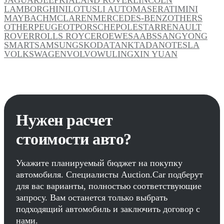
LAMBORGHINI
LOTUS
LI AUTO
MASERATI
MINI
MAYBACH
MCLAREN
MERCEDES-BENZ
OTHERS
OTHER
PEUGEOT
PORSCHE
POLESTAR
RENAULT
ROVER
ROLLS ROYCE
ROEWE
SAAB
SSANGYONG
SMART
SAMSUNG
SKODA
TANK
TADANO
TESLA
VOLKSWAGEN
VOLVO
WULING
XIN YUAN
Нужен расчет
стоимости авто?
Укажите планируемый бюджет на покупку
автомобиля. Специалисты Auction.Car подберут
для вас варианты, полностью соответствующие
запросу. Вам останется только выбрать
подходящий автомобиль и заключить договор с
нами.