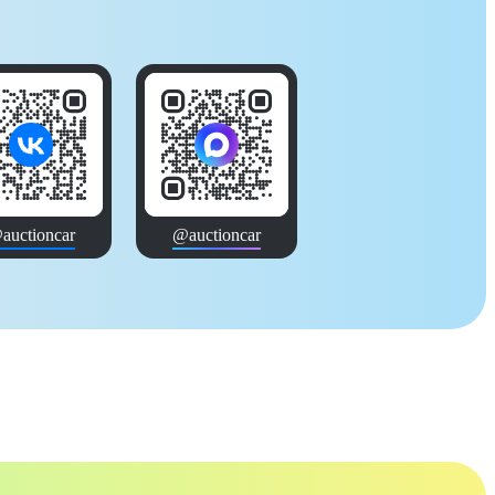
auctioncar
@auctioncar