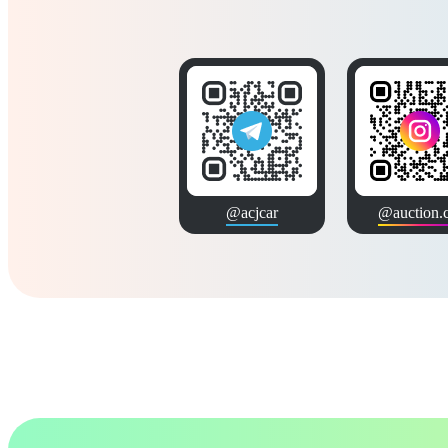
@acjcar
@auction.c