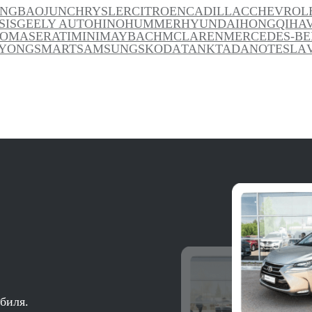
ANG
BAOJUN
CHRYSLER
CITROEN
CADILLAC
CHEVROL
SIS
GEELY AUTO
HINO
HUMMER
HYUNDAI
HONGQI
HA
TO
MASERATI
MINI
MAYBACH
MCLAREN
MERCEDES-BE
YONG
SMART
SAMSUNG
SKODA
TANK
TADANO
TESLA
биля.