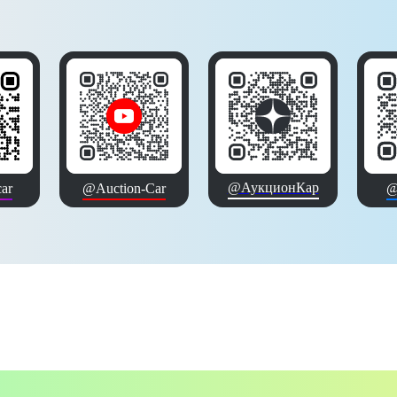
@АукционКар
ar
@Auction-Car
@