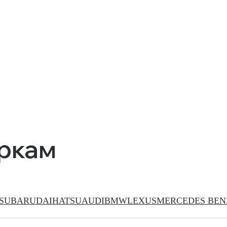
аркам
SUBARU
DAIHATSU
AUDI
BMW
LEXUS
MERCEDES BEN