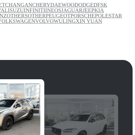
ET
CHANGAN
CHERY
DAEWOO
DODGE
DFSK
VAL
ISUZU
INFINITI
INEOS
JAGUAR
JEEP
KIA
NZ
OTHERS
OTHER
PEUGEOT
PORSCHE
POLESTAR
VOLKSWAGEN
VOLVO
WULING
XIN YUAN