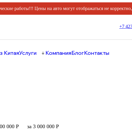
ческие работы!!! Цены на авто могут отображаться не корректно
+7 423
з Китая
Услуги
Компания
Блог
Контакты
000 000 Р
за 3 000 000 Р