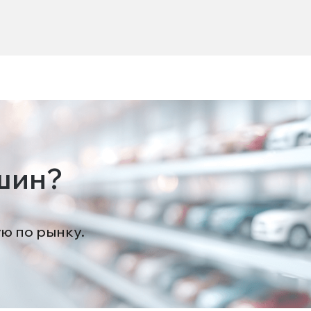
шин?
ую по рынку.