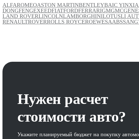
ALFAROMEO
ASTON MARTIN
BENTLEY
BAIC YINXI
DONGFENG
EXEED
FIAT
FORD
FERRARI
GM
GMC
GENE
LAND ROVER
LINCOLN
LAMBORGHINI
LOTUS
LI AU
RENAULT
ROVER
ROLLS ROYCE
ROEWE
SAAB
SSANG
Нужен расчет
стоимости авто?
Укажите планируемый бюджет на покупку автомо