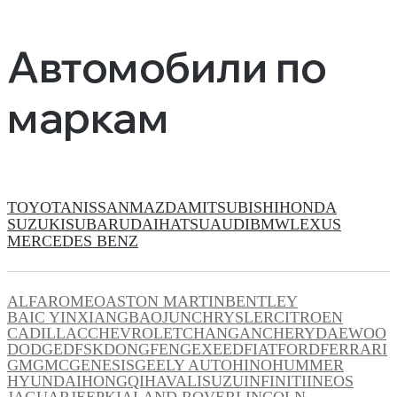
Автомобили по
маркам
TOYOTA
NISSAN
MAZDA
MITSUBISHI
HONDA
SUZUKI
SUBARU
DAIHATSU
AUDI
BMW
LEXUS
MERCEDES BENZ
ALFAROMEO
ASTON MARTIN
BENTLEY
BAIC YINXIANG
BAOJUN
CHRYSLER
CITROEN
CADILLAC
CHEVROLET
CHANGAN
CHERY
DAEWOO
DODGE
DFSK
DONGFENG
EXEED
FIAT
FORD
FERRARI
GM
GMC
GENESIS
GEELY AUTO
HINO
HUMMER
HYUNDAI
HONGQI
HAVAL
ISUZU
INFINITI
INEOS
JAGUAR
JEEP
KIA
LAND ROVER
LINCOLN