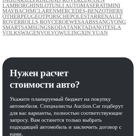
LAMBORGHINI
LOTUS
LI AUTO
MASERATI
MINI
MAYBACH
MCLAREN
MERCEDES-BENZ
OTHERS
OTHER
PEUGEOT
PORSCHE
POLESTAR
RENAULT
ROVER
ROLLS ROYCE
ROEWE
SAAB
SSANGYONG
SMART
SAMSUNG
SKODA
TANK
TADANO
TESLA
VOLKSWAGEN
VOLVO
WULING
XIN YUAN
Нужен расчет
стоимости авто?
Укажите планируемый бюджет на покупку
автомобиля. Специалисты Auction.Car подберут
для вас варианты, полностью соответствующие
запросу. Вам останется только выбрать
подходящий автомобиль и заключить договор с
нами.