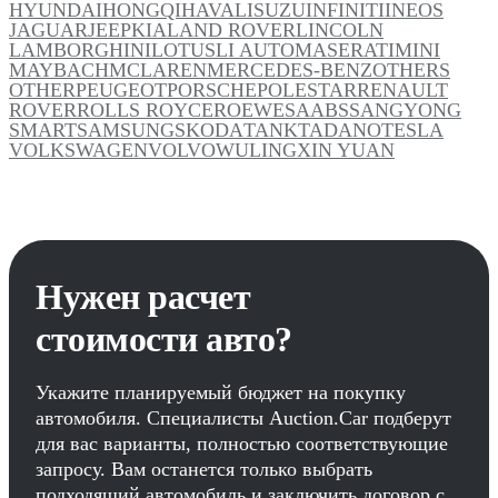
HYUNDAI
HONGQI
HAVAL
ISUZU
INFINITI
INEOS
JAGUAR
JEEP
KIA
LAND ROVER
LINCOLN
LAMBORGHINI
LOTUS
LI AUTO
MASERATI
MINI
MAYBACH
MCLAREN
MERCEDES-BENZ
OTHERS
OTHER
PEUGEOT
PORSCHE
POLESTAR
RENAULT
ROVER
ROLLS ROYCE
ROEWE
SAAB
SSANGYONG
SMART
SAMSUNG
SKODA
TANK
TADANO
TESLA
VOLKSWAGEN
VOLVO
WULING
XIN YUAN
Нужен расчет
стоимости авто?
Укажите планируемый бюджет на покупку
автомобиля. Специалисты Auction.Car подберут
для вас варианты, полностью соответствующие
запросу. Вам останется только выбрать
подходящий автомобиль и заключить договор с