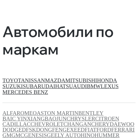
Автомобили по
маркам
TOYOTA
NISSAN
MAZDA
MITSUBISHI
HONDA
SUZUKI
SUBARU
DAIHATSU
AUDI
BMW
LEXUS
MERCEDES BENZ
ALFAROMEO
ASTON MARTIN
BENTLEY
BAIC YINXIANG
BAOJUN
CHRYSLER
CITROEN
CADILLAC
CHEVROLET
CHANGAN
CHERY
DAEWOO
DODGE
DFSK
DONGFENG
EXEED
FIAT
FORD
FERRARI
GM
GMC
GENESIS
GEELY AUTO
HINO
HUMMER