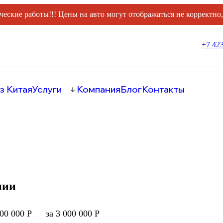
ческие работы!!! Цены на авто могут отображаться не корректно
+7 423
з Китая
Услуги
Компания
Блог
Контакты
нии
000 000 Р
за 3 000 000 Р