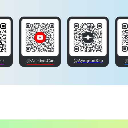
@АукционКар
ar
@Auction-Car
@