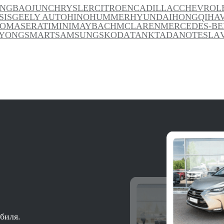
ANG
BAOJUN
CHRYSLER
CITROEN
CADILLAC
CHEVROL
SIS
GEELY AUTO
HINO
HUMMER
HYUNDAI
HONGQI
HA
TO
MASERATI
MINI
MAYBACH
MCLAREN
MERCEDES-BE
YONG
SMART
SAMSUNG
SKODA
TANK
TADANO
TESLA
биля.