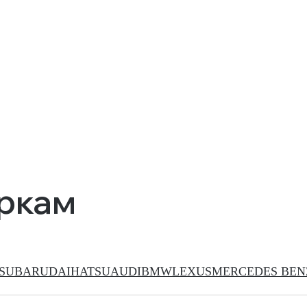
аркам
SUBARU
DAIHATSU
AUDI
BMW
LEXUS
MERCEDES BEN