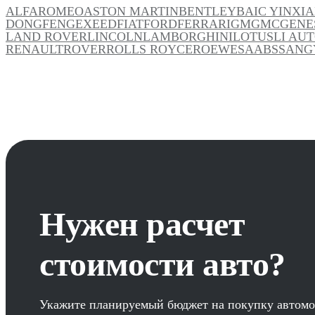
ALFAROMEO
ASTON MARTIN
BENTLEY
BAIC YINXI
DONGFENG
EXEED
FIAT
FORD
FERRARI
GM
GMC
GENE
LAND ROVER
LINCOLN
LAMBORGHINI
LOTUS
LI AU
RENAULT
ROVER
ROLLS ROYCE
ROEWE
SAAB
SSANG
Нужен расчет
стоимости авто?
Укажите планируемый бюджет на покупку автомо