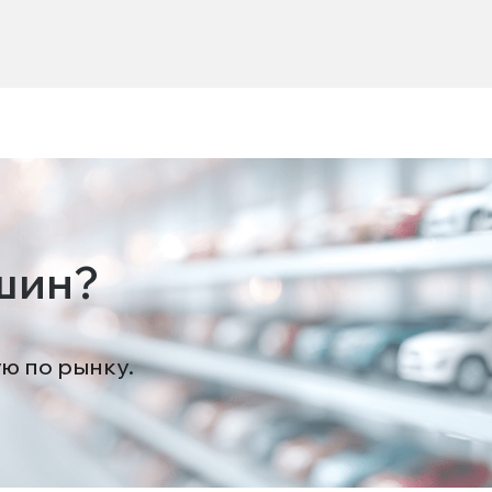
шин?
ую по рынку.