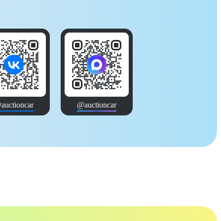
auctioncar
@auctioncar