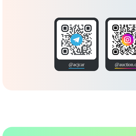
@acjcar
@auction.c