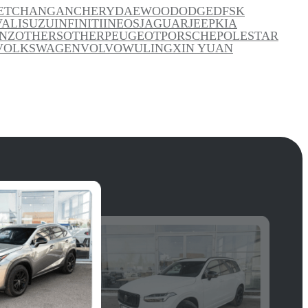
ET
CHANGAN
CHERY
DAEWOO
DODGE
DFSK
VAL
ISUZU
INFINITI
INEOS
JAGUAR
JEEP
KIA
NZ
OTHERS
OTHER
PEUGEOT
PORSCHE
POLESTAR
VOLKSWAGEN
VOLVO
WULING
XIN YUAN