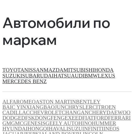
Автомобили по
маркам
TOYOTA
NISSAN
MAZDA
MITSUBISHI
HONDA
SUZUKI
SUBARU
DAIHATSU
AUDI
BMW
LEXUS
MERCEDES BENZ
ALFAROMEO
ASTON MARTIN
BENTLEY
BAIC YINXIANG
BAOJUN
CHRYSLER
CITROEN
CADILLAC
CHEVROLET
CHANGAN
CHERY
DAEWOO
DODGE
DFSK
DONGFENG
EXEED
FIAT
FORD
FERRARI
GM
GMC
GENESIS
GEELY AUTO
HINO
HUMMER
HYUNDAI
HONGQI
HAVAL
ISUZU
INFINITI
INEOS
JAGUAR
JEEP
KIA
LAND ROVER
LINCOLN