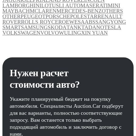
LAMBORGHINI
LOTUS
LI AUTO
MASERATI
MINI
MAYBACH
MCLAREN
MERCEDES-BENZ
OTHERS
OTHER
PEUGEOT
PORSCHE
POLESTAR
RENAULT
ROVER
ROLLS ROYCE
ROEWE
SAAB
SSANGYONG
SMART
SAMSUNG
SKODA
TANK
TADANO
TESLA
VOLKSWAGEN
VOLVO
WULING
XIN YUAN
Нужен расчет
стоимости авто?
Укажите планируемый бюджет на покупку
автомобиля. Специалисты Auction.Car подберут
для вас варианты, полностью соответствующие
запросу. Вам останется только выбрать
подходящий автомобиль и заключить договор с
нами.