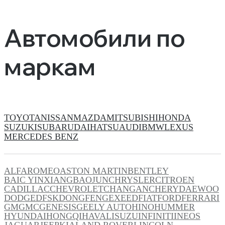
Автомобили по
маркам
TOYOTA
NISSAN
MAZDA
MITSUBISHI
HONDA
SUZUKI
SUBARU
DAIHATSU
AUDI
BMW
LEXUS
MERCEDES BENZ
ALFAROMEO
ASTON MARTIN
BENTLEY
BAIC YINXIANG
BAOJUN
CHRYSLER
CITROEN
CADILLAC
CHEVROLET
CHANGAN
CHERY
DAEWOO
DODGE
DFSK
DONGFENG
EXEED
FIAT
FORD
FERRARI
GM
GMC
GENESIS
GEELY AUTO
HINO
HUMMER
HYUNDAI
HONGQI
HAVAL
ISUZU
INFINITI
INEOS
JAGUAR
JEEP
KIA
LAND ROVER
LINCOLN