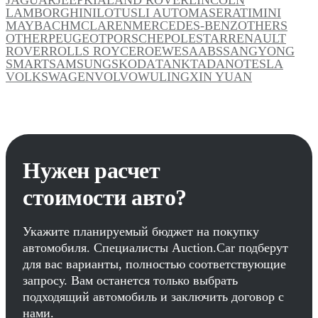
LAMBORGHINI
LOTUS
LI AUTO
MASERATI
MINI
MAYBACH
MCLAREN
MERCEDES-BENZ
OTHERS
OTHER
PEUGEOT
PORSCHE
POLESTAR
RENAULT
ROVER
ROLLS ROYCE
ROEWE
SAAB
SSANGYONG
SMART
SAMSUNG
SKODA
TANK
TADANO
TESLA
VOLKSWAGEN
VOLVO
WULING
XIN YUAN
Нужен расчет
стоимости авто?
Укажите планируемый бюджет на покупку
автомобиля. Специалисты Auction.Car подберут
для вас варианты, полностью соответствующие
запросу. Вам останется только выбрать
подходящий автомобиль и заключить договор с
нами.