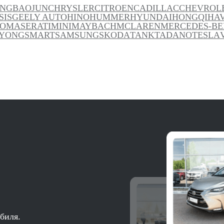
ANG
BAOJUN
CHRYSLER
CITROEN
CADILLAC
CHEVROL
SIS
GEELY AUTO
HINO
HUMMER
HYUNDAI
HONGQI
HA
TO
MASERATI
MINI
MAYBACH
MCLAREN
MERCEDES-BE
YONG
SMART
SAMSUNG
SKODA
TANK
TADANO
TESLA
биля.