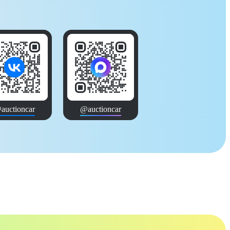
auctioncar
@auctioncar