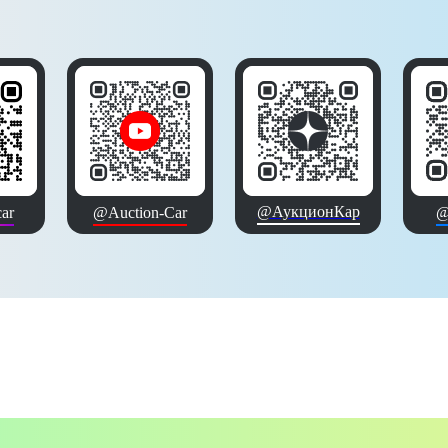
@АукционКар
ar
@Auction-Car
@