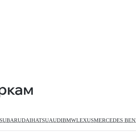
аркам
SUBARU
DAIHATSU
AUDI
BMW
LEXUS
MERCEDES BEN