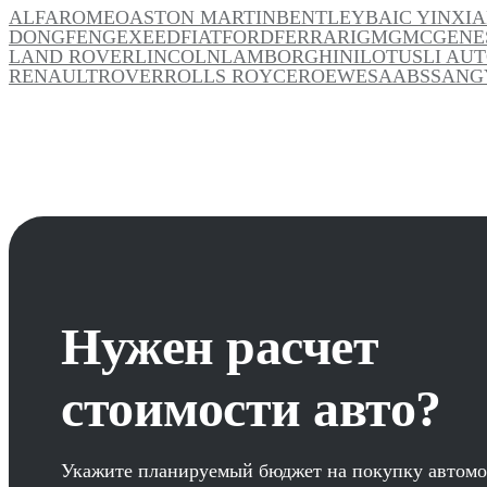
ALFAROMEO
ASTON MARTIN
BENTLEY
BAIC YINXI
DONGFENG
EXEED
FIAT
FORD
FERRARI
GM
GMC
GENE
LAND ROVER
LINCOLN
LAMBORGHINI
LOTUS
LI AU
RENAULT
ROVER
ROLLS ROYCE
ROEWE
SAAB
SSANG
Нужен расчет
стоимости авто?
Укажите планируемый бюджет на покупку автомо