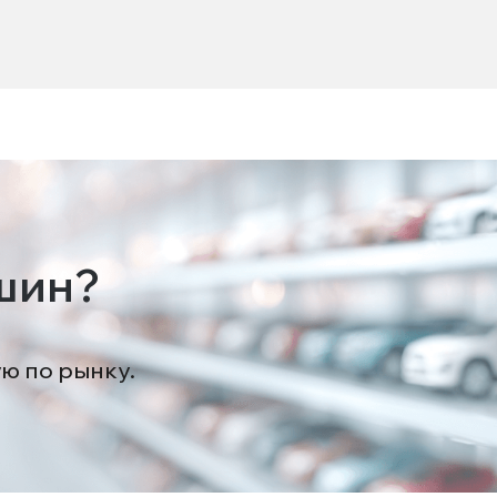
шин?
ую по рынку.