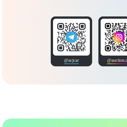
@acjcar
@auction.c