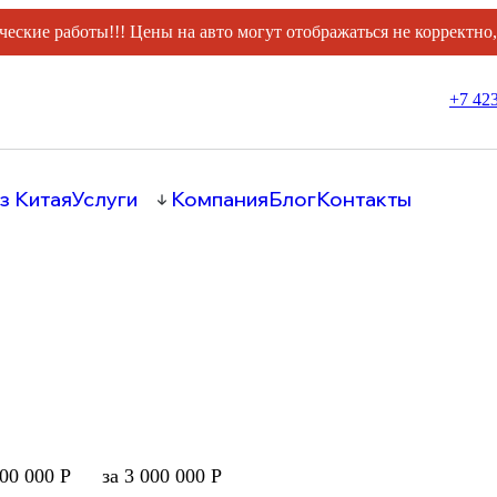
ческие работы!!! Цены на авто могут отображаться не корректно
+7 423
з Китая
Услуги
Компания
Блог
Контакты
000 000 Р
за 3 000 000 Р