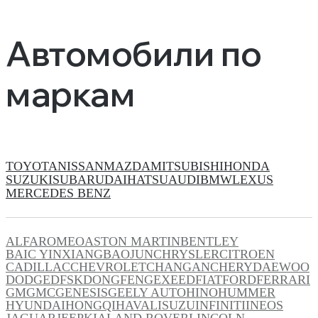
Автомобили по
маркам
TOYOTA
NISSAN
MAZDA
MITSUBISHI
HONDA
SUZUKI
SUBARU
DAIHATSU
AUDI
BMW
LEXUS
MERCEDES BENZ
ALFAROMEO
ASTON MARTIN
BENTLEY
BAIC YINXIANG
BAOJUN
CHRYSLER
CITROEN
CADILLAC
CHEVROLET
CHANGAN
CHERY
DAEWOO
DODGE
DFSK
DONGFENG
EXEED
FIAT
FORD
FERRARI
GM
GMC
GENESIS
GEELY AUTO
HINO
HUMMER
HYUNDAI
HONGQI
HAVAL
ISUZU
INFINITI
INEOS
JAGUAR
JEEP
KIA
LAND ROVER
LINCOLN