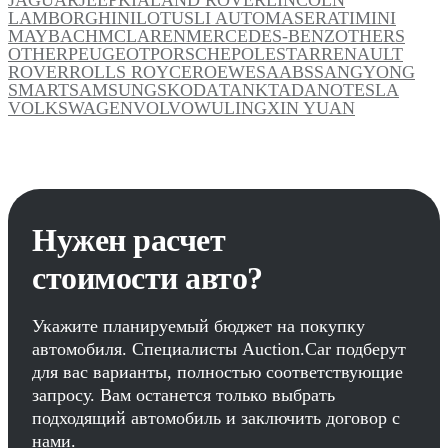
LAMBORGHINI
LOTUS
LI AUTO
MASERATI
MINI
MAYBACH
MCLAREN
MERCEDES-BENZ
OTHERS
OTHER
PEUGEOT
PORSCHE
POLESTAR
RENAULT
ROVER
ROLLS ROYCE
ROEWE
SAAB
SSANGYONG
SMART
SAMSUNG
SKODA
TANK
TADANO
TESLA
VOLKSWAGEN
VOLVO
WULING
XIN YUAN
Нужен расчет
стоимости авто?
Укажите планируемый бюджет на покупку
автомобиля. Специалисты Auction.Car подберут
для вас варианты, полностью соответствующие
запросу. Вам останется только выбрать
подходящий автомобиль и заключить договор с
нами.