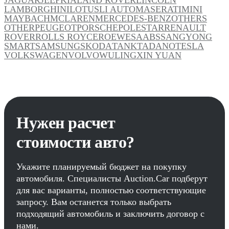
LAMBORGHINI
LOTUS
LI AUTO
MASERATI
MINI
MAYBACH
MCLAREN
MERCEDES-BENZ
OTHERS
OTHER
PEUGEOT
PORSCHE
POLESTAR
RENAULT
ROVER
ROLLS ROYCE
ROEWE
SAAB
SSANGYONG
SMART
SAMSUNG
SKODA
TANK
TADANO
TESLA
VOLKSWAGEN
VOLVO
WULING
XIN YUAN
Нужен расчет
стоимости авто?
Укажите планируемый бюджет на покупку
автомобиля. Специалисты Auction.Car подберут
для вас варианты, полностью соответствующие
запросу. Вам останется только выбрать
подходящий автомобиль и заключить договор с
нами.