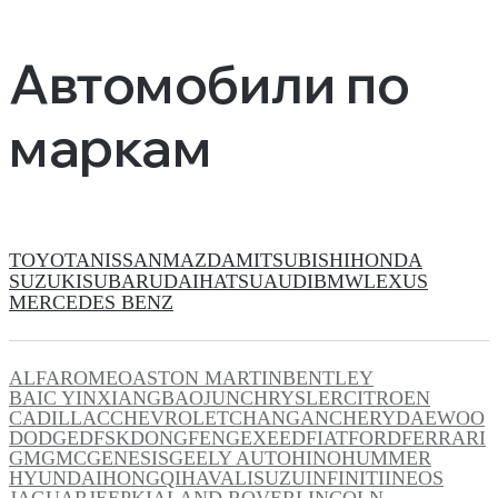
Автомобили по
маркам
TOYOTA
NISSAN
MAZDA
MITSUBISHI
HONDA
SUZUKI
SUBARU
DAIHATSU
AUDI
BMW
LEXUS
MERCEDES BENZ
ALFAROMEO
ASTON MARTIN
BENTLEY
BAIC YINXIANG
BAOJUN
CHRYSLER
CITROEN
CADILLAC
CHEVROLET
CHANGAN
CHERY
DAEWOO
DODGE
DFSK
DONGFENG
EXEED
FIAT
FORD
FERRARI
GM
GMC
GENESIS
GEELY AUTO
HINO
HUMMER
HYUNDAI
HONGQI
HAVAL
ISUZU
INFINITI
INEOS
JAGUAR
JEEP
KIA
LAND ROVER
LINCOLN