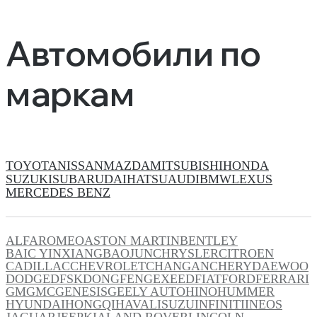
Автомобили по
маркам
TOYOTA
NISSAN
MAZDA
MITSUBISHI
HONDA
SUZUKI
SUBARU
DAIHATSU
AUDI
BMW
LEXUS
MERCEDES BENZ
ALFAROMEO
ASTON MARTIN
BENTLEY
BAIC YINXIANG
BAOJUN
CHRYSLER
CITROEN
CADILLAC
CHEVROLET
CHANGAN
CHERY
DAEWOO
DODGE
DFSK
DONGFENG
EXEED
FIAT
FORD
FERRARI
GM
GMC
GENESIS
GEELY AUTO
HINO
HUMMER
HYUNDAI
HONGQI
HAVAL
ISUZU
INFINITI
INEOS
JAGUAR
JEEP
KIA
LAND ROVER
LINCOLN