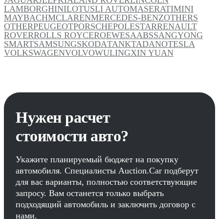
LAMBORGHINI
LOTUS
LI AUTO
MASERATI
MINI
MAYBACH
MCLAREN
MERCEDES-BENZ
OTHERS
OTHER
PEUGEOT
PORSCHE
POLESTAR
RENAULT
ROVER
ROLLS ROYCE
ROEWE
SAAB
SSANGYONG
SMART
SAMSUNG
SKODA
TANK
TADANO
TESLA
VOLKSWAGEN
VOLVO
WULING
XIN YUAN
Нужен расчет
стоимости авто?
Укажите планируемый бюджет на покупку
автомобиля. Специалисты Auction.Car подберут
для вас варианты, полностью соответствующие
запросу. Вам останется только выбрать
подходящий автомобиль и заключить договор с
нами.