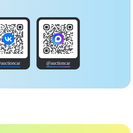
auctioncar
@auctioncar