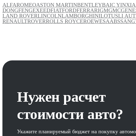
ALFAROMEO
ASTON MARTIN
BENTLEY
BAIC YINXI
DONGFENG
EXEED
FIAT
FORD
FERRARI
GM
GMC
GENE
LAND ROVER
LINCOLN
LAMBORGHINI
LOTUS
LI AU
RENAULT
ROVER
ROLLS ROYCE
ROEWE
SAAB
SSANG
Нужен расчет
стоимости авто?
Укажите планируемый бюджет на покупку автомо