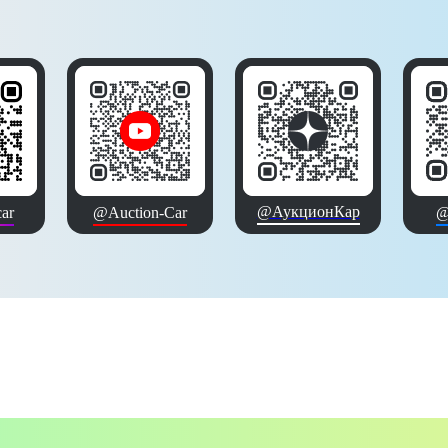
@АукционКар
ar
@Auction-Car
@