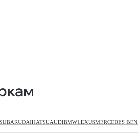
аркам
SUBARU
DAIHATSU
AUDI
BMW
LEXUS
MERCEDES BEN