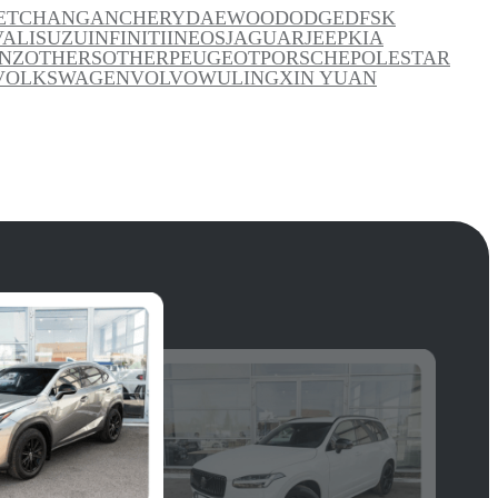
ET
CHANGAN
CHERY
DAEWOO
DODGE
DFSK
VAL
ISUZU
INFINITI
INEOS
JAGUAR
JEEP
KIA
NZ
OTHERS
OTHER
PEUGEOT
PORSCHE
POLESTAR
VOLKSWAGEN
VOLVO
WULING
XIN YUAN