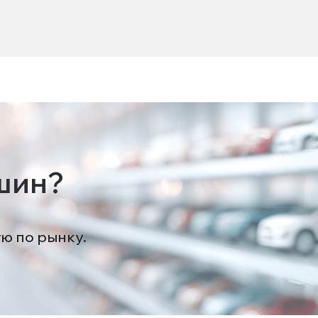
шин?
ую по рынку.