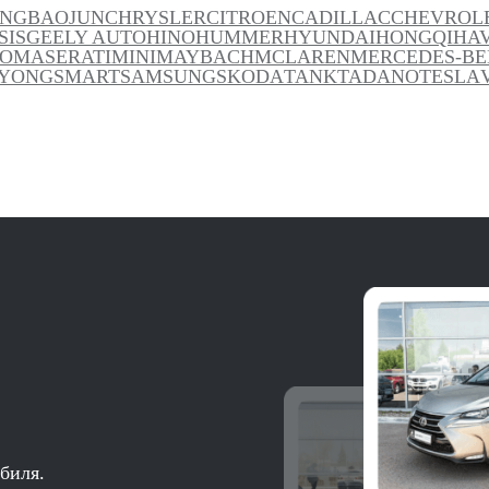
ANG
BAOJUN
CHRYSLER
CITROEN
CADILLAC
CHEVROL
SIS
GEELY AUTO
HINO
HUMMER
HYUNDAI
HONGQI
HA
TO
MASERATI
MINI
MAYBACH
MCLAREN
MERCEDES-BE
YONG
SMART
SAMSUNG
SKODA
TANK
TADANO
TESLA
биля.