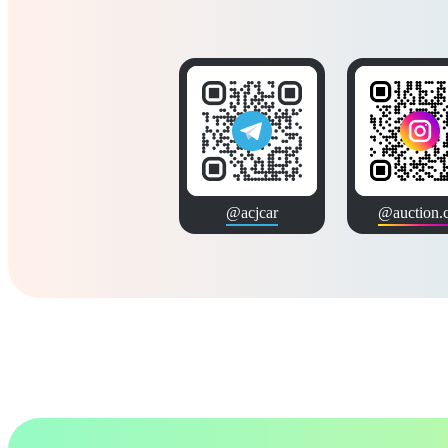
@acjcar
@auction.c