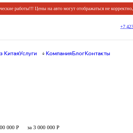
ческие работы!!! Цены на авто могут отображаться не корректно
+7 423
з Китая
Услуги
Компания
Блог
Контакты
000 000 Р
за 3 000 000 Р