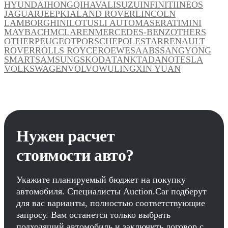
HYUNDAI
HONGQI
HAVAL
ISUZU
INFINITI
INEOS
JAGUAR
JEEP
KIA
LAND ROVER
LINCOLN
LAMBORGHINI
LOTUS
LI AUTO
MASERATI
MINI
MAYBACH
MCLAREN
MERCEDES-BENZ
OTHERS
OTHER
PEUGEOT
PORSCHE
POLESTAR
RENAULT
ROVER
ROLLS ROYCE
ROEWE
SAAB
SSANGYONG
SMART
SAMSUNG
SKODA
TANK
TADANO
TESLA
VOLKSWAGEN
VOLVO
WULING
XIN YUAN
Нужен расчет
стоимости авто?
Укажите планируемый бюджет на покупку
автомобиля. Специалисты Auction.Car подберут
для вас варианты, полностью соответствующие
запросу. Вам останется только выбрать
подходящий автомобиль и заключить договор с