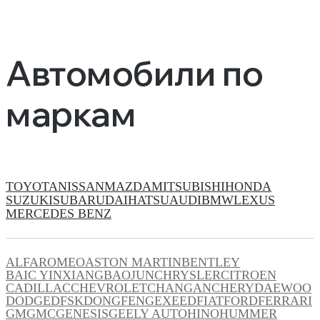
Автомобили по
маркам
TOYOTA
NISSAN
MAZDA
MITSUBISHI
HONDA
SUZUKI
SUBARU
DAIHATSU
AUDI
BMW
LEXUS
MERCEDES BENZ
ALFAROMEO
ASTON MARTIN
BENTLEY
BAIC YINXIANG
BAOJUN
CHRYSLER
CITROEN
CADILLAC
CHEVROLET
CHANGAN
CHERY
DAEWOO
DODGE
DFSK
DONGFENG
EXEED
FIAT
FORD
FERRARI
GM
GMC
GENESIS
GEELY AUTO
HINO
HUMMER