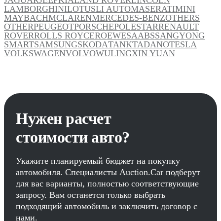
LAMBORGHINI
LOTUS
LI AUTO
MASERATI
MINI
MAYBACH
MCLAREN
MERCEDES-BENZ
OTHERS
OTHER
PEUGEOT
PORSCHE
POLESTAR
RENAULT
ROVER
ROLLS ROYCE
ROEWE
SAAB
SSANGYONG
SMART
SAMSUNG
SKODA
TANK
TADANO
TESLA
VOLKSWAGEN
VOLVO
WULING
XIN YUAN
Нужен расчет
стоимости авто?
Укажите планируемый бюджет на покупку
автомобиля. Специалисты Auction.Car подберут
для вас варианты, полностью соответствующие
запросу. Вам останется только выбрать
подходящий автомобиль и заключить договор с
нами.