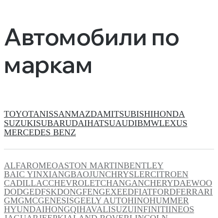
Автомобили по
маркам
TOYOTA
NISSAN
MAZDA
MITSUBISHI
HONDA
SUZUKI
SUBARU
DAIHATSU
AUDI
BMW
LEXUS
MERCEDES BENZ
ALFAROMEO
ASTON MARTIN
BENTLEY
BAIC YINXIANG
BAOJUN
CHRYSLER
CITROEN
CADILLAC
CHEVROLET
CHANGAN
CHERY
DAEWOO
DODGE
DFSK
DONGFENG
EXEED
FIAT
FORD
FERRARI
GM
GMC
GENESIS
GEELY AUTO
HINO
HUMMER
HYUNDAI
HONGQI
HAVAL
ISUZU
INFINITI
INEOS
JAGUAR
JEEP
KIA
LAND ROVER
LINCOLN