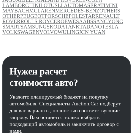
LAMBORGHINI
LOTUS
LI AUTO
MASERATI
MINI
MAYBACH
MCLAREN
MERCEDES-BENZ
OTHERS
OTHER
PEUGEOT
PORSCHE
POLESTAR
RENAULT
ROVER
ROLLS ROYCE
ROEWE
SAAB
SSANGYONG
SMART
SAMSUNG
SKODA
TANK
TADANO
TESLA
VOLKSWAGEN
VOLVO
WULING
XIN YUAN
Нужен расчет
стоимости авто?
Укажите планируемый бюджет на покупку
автомобиля. Специалисты Auction.Car подберут
для вас варианты, полностью соответствующие
запросу. Вам останется только выбрать
подходящий автомобиль и заключить договор с
нами.