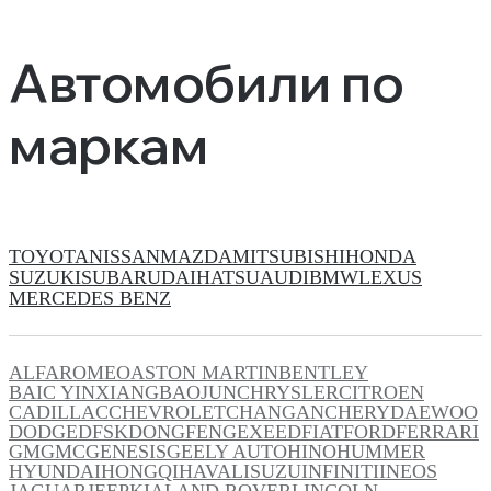
Автомобили по
маркам
TOYOTA
NISSAN
MAZDA
MITSUBISHI
HONDA
SUZUKI
SUBARU
DAIHATSU
AUDI
BMW
LEXUS
MERCEDES BENZ
ALFAROMEO
ASTON MARTIN
BENTLEY
BAIC YINXIANG
BAOJUN
CHRYSLER
CITROEN
CADILLAC
CHEVROLET
CHANGAN
CHERY
DAEWOO
DODGE
DFSK
DONGFENG
EXEED
FIAT
FORD
FERRARI
GM
GMC
GENESIS
GEELY AUTO
HINO
HUMMER
HYUNDAI
HONGQI
HAVAL
ISUZU
INFINITI
INEOS
JAGUAR
JEEP
KIA
LAND ROVER
LINCOLN