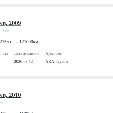
wn, 2009
l Salo
215л.с.
121000км
 лота
Дата аукциона
Аукцион
2026-03-12
ARAI Oyama
wn, 2010
ete