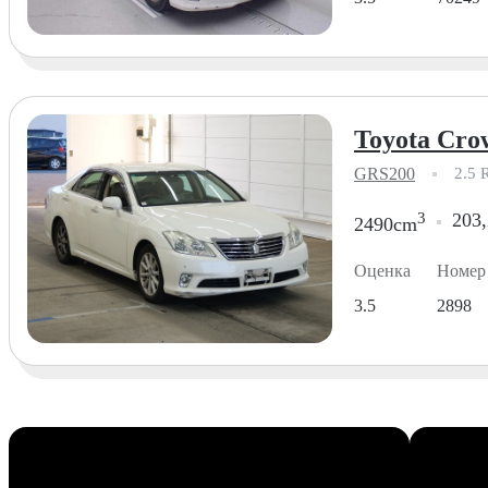
Toyota Cro
GRS200
2.5 
3
203,
2490cm
Оценка
Номер
3.5
2898