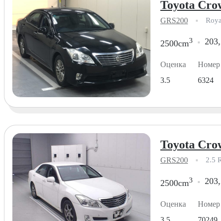
Toyota Cro
GRS200
Roya
3
203,
2500cm
Оценка
Номер
3.5
6324
Toyota Cro
GRS200
2.5 
3
203,
2500cm
Оценка
Номер
3.5
70249