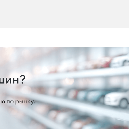
шин?
ую по рынку.