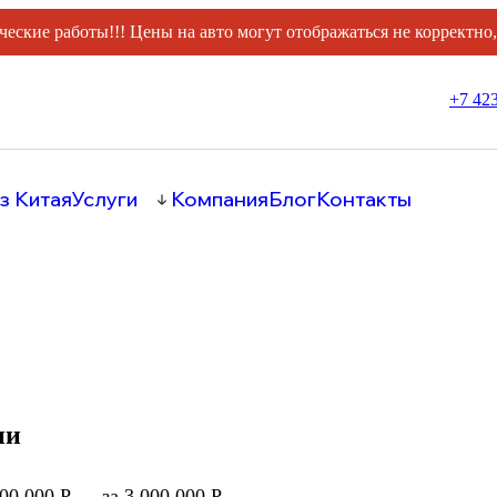
ческие работы!!! Цены на авто могут отображаться не корректно
+7 423
з Китая
Услуги
Компания
Блог
Контакты
ии
000 000 Р
за 3 000 000 Р