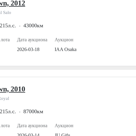
wn, 2012
l Salo
215л.с.
43000км
 лота
Дата аукциона
Аукцион
2026-03-18
IAA Osaka
wn, 2010
Royal
215л.с.
87000км
 лота
Дата аукциона
Аукцион
2026-03-14
JU Gifu