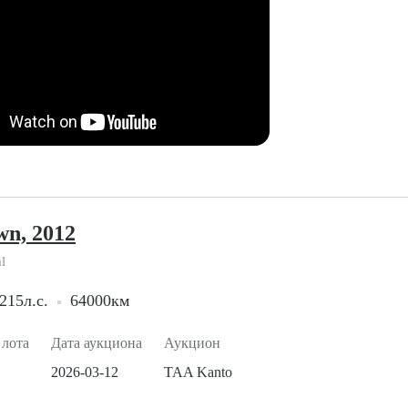
wn, 2012
l
215л.с.
64000км
 лота
Дата аукциона
Аукцион
2026-03-12
TAA Kanto