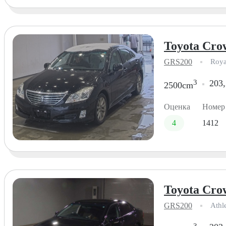
Toyota Cro
GRS200
Roya
3
203,
2500cm
Оценка
Номер
4
1412
Toyota Cro
GRS200
Athl
3