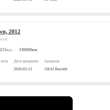
wn, 2012
Royal
215л.с.
330000км
 лота
Дата аукциона
Аукцион
2026-03-13
ARAI Bayside