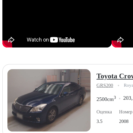
Toyota Cro
GRS200
Roya
3
203,
2500cm
Оценка
Номер
3.5
2008