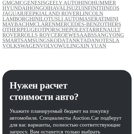
GM
GMC
GENESIS
GEELY AUTO
HINO
HUMMER
HYUNDAI
HONGQI
HAVAL
ISUZU
INFINITI
INEOS
JAGUAR
JEEP
KIA
LAND ROVER
LINCOLN
LAMBORGHINI
LOTUS
LI AUTO
MASERATI
MINI
MAYBACH
MCLAREN
MERCEDES-BENZ
OTHERS
OTHER
PEUGEOT
PORSCHE
POLESTAR
RENAULT
ROVER
ROLLS ROYCE
ROEWE
SAAB
SSANGYONG
SMART
SAMSUNG
SKODA
TANK
TADANO
TESLA
VOLKSWAGEN
VOLVO
WULING
XIN YUAN
Нужен расчет
стоимости авто?
Укажите планируемый бюджет на покупку
автомобиля. Специалисты Auction.Car подберут
для вас варианты, полностью соответствующие
запросу. Вам останется только выбрать