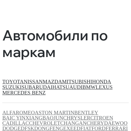
Автомобили по
маркам
TOYOTA
NISSAN
MAZDA
MITSUBISHI
HONDA
SUZUKI
SUBARU
DAIHATSU
AUDI
BMW
LEXUS
MERCEDES BENZ
ALFAROMEO
ASTON MARTIN
BENTLEY
BAIC YINXIANG
BAOJUN
CHRYSLER
CITROEN
CADILLAC
CHEVROLET
CHANGAN
CHERY
DAEWOO
DODGE
DFSK
DONGFENG
EXEED
FIAT
FORD
FERRARI