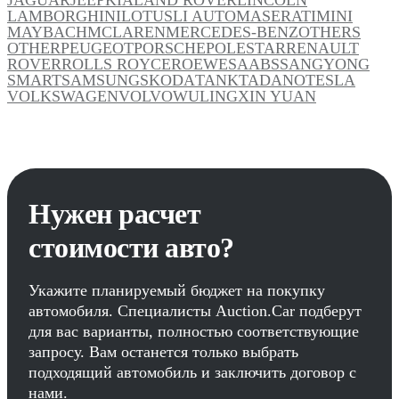
LAMBORGHINI
LOTUS
LI AUTO
MASERATI
MINI
MAYBACH
MCLAREN
MERCEDES-BENZ
OTHERS
OTHER
PEUGEOT
PORSCHE
POLESTAR
RENAULT
ROVER
ROLLS ROYCE
ROEWE
SAAB
SSANGYONG
SMART
SAMSUNG
SKODA
TANK
TADANO
TESLA
VOLKSWAGEN
VOLVO
WULING
XIN YUAN
Нужен расчет
стоимости авто?
Укажите планируемый бюджет на покупку
автомобиля. Специалисты Auction.Car подберут
для вас варианты, полностью соответствующие
запросу. Вам останется только выбрать
подходящий автомобиль и заключить договор с
нами.