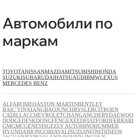
Автомобили по
маркам
TOYOTA
NISSAN
MAZDA
MITSUBISHI
HONDA
SUZUKI
SUBARU
DAIHATSU
AUDI
BMW
LEXUS
MERCEDES BENZ
ALFAROMEO
ASTON MARTIN
BENTLEY
BAIC YINXIANG
BAOJUN
CHRYSLER
CITROEN
CADILLAC
CHEVROLET
CHANGAN
CHERY
DAEWOO
DODGE
DFSK
DONGFENG
EXEED
FIAT
FORD
FERRARI
GM
GMC
GENESIS
GEELY AUTO
HINO
HUMMER
HYUNDAI
HONGQI
HAVAL
ISUZU
INFINITI
INEOS
JAGUAR
JEEP
KIA
LAND ROVER
LINCOLN