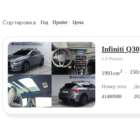
Сортировка
Год
Пробег
Цена
Infiniti Q30
2.0 Premiu
3
150л
1991cm
Номер лота
Да
41480988
20