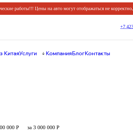
ческие работы!!! Цены на авто могут отображаться не корректно
+7 423
з Китая
Услуги
Компания
Блог
Контакты
000 000 Р
за 3 000 000 Р