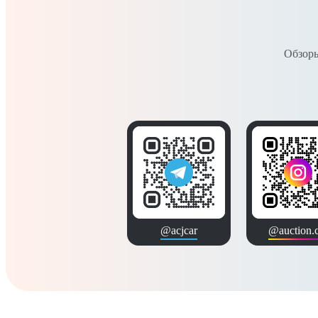
Обзоры
@acjcar
@auction.c