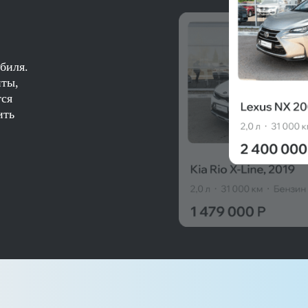
биля.
нты,
тся
ить