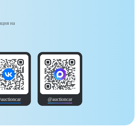
ация на
auctioncar
@auctioncar