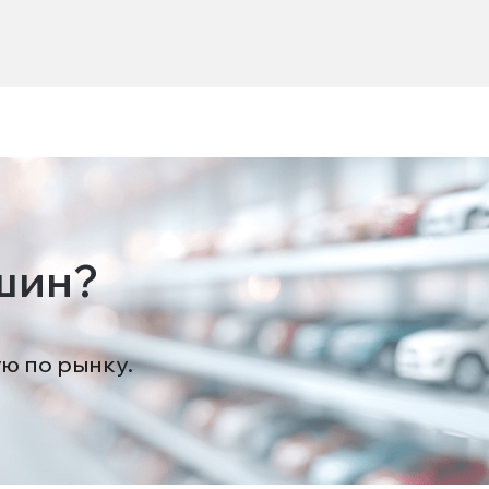
шин?
ую по рынку.