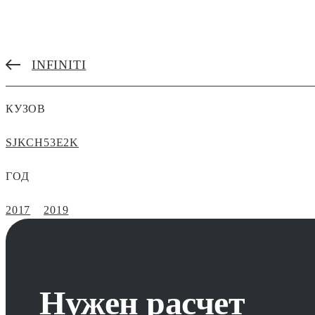
INFINITI
КУЗОВ
SJKCH53E2K
ГОД
2017
2019
Нужен расчет