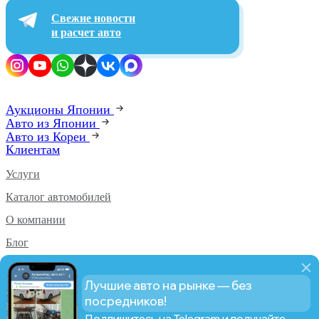
Свежие новости
и расчет авто
Аукционы Японии
Авто из Японии
Авто из Кореи
Клиентам
Услуги
Каталог автомобилей
О компании
Блог
Аукционы PRO
Лучшие авто на рынке — без
Статистика PRO
посредников!
Подпишитесь на Telegram и получайте