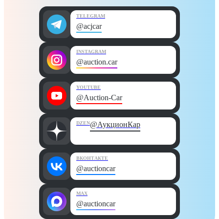
TELEGRAM
@acjcar
INSTAGRAM
@auction.car
YOUTUBE
@Auction-Car
DZEN
@АукционКар
ВКОНТАКТЕ
@auctioncar
MAX
@auctioncar