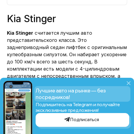
Kia Stinger
Kia Stinger
считается лучшим авто
представительского класса. Это
заднеприводный седан лифтбек с оригинальным
купеобразным силуэтом. Он набирает ускорение
до 100 км/ч всего за шесть секунд. В
комплектации есть модели с 4-цилиндровым
двигателем с непосредственным впрыском, а
также 6-цилиндровым V-образным мотором с
турбонаддувом.
Лучшие авто на рынке — без
посредников!
Можно пригнать из Кореи «Стингер» с
Подпишитесь на Telegram и получайте
двигателем на 2 или 3,3 литра. Автомобиль с
эксклюзивные предложения!
независимой подвеской, даже в базовой версии
Подписаться
он оснащается системой курсовой
Рассчитать стоимость
устойчивости ESC.