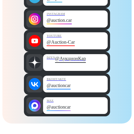
INSTAGRAM
@auction.car
YOUTUBE
@Auction-Car
DZEN
@АукционКар
ВКОНТАКТЕ
@auctioncar
MAX
@auctioncar