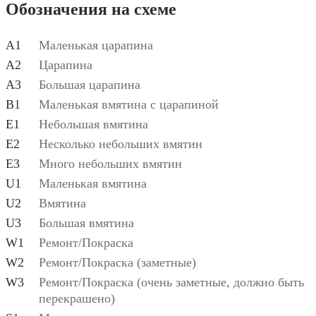
Обозначения на схеме
A1
Маленькая царапина
A2
Царапина
A3
Большая царапина
B1
Маленькая вмятина с царапиной
E1
Небольшая вмятина
E2
Несколько небольших вмятин
E3
Много небольших вмятин
U1
Маленькая вмятина
U2
Вмятина
U3
Большая вмятина
W1
Ремонт/Покраска
W2
Ремонт/Покраска (заметные)
W3
Ремонт/Покраска (очень заметные, должно быть
перекрашено)