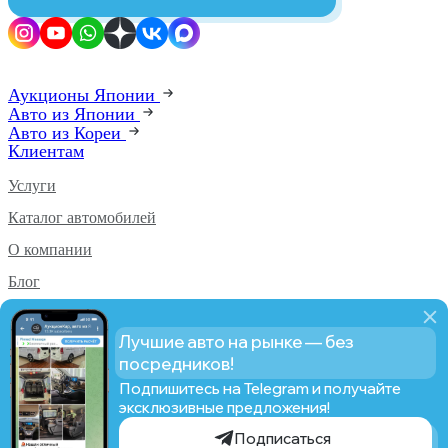
Аукционы Японии
Авто из Японии
Авто из Кореи
Клиентам
Услуги
Каталог автомобилей
О компании
Блог
Аукционы PRO
Лучшие авто на рынке — без
Статистика PRO
посредников!
Подпишитесь на Telegram и получайте
эксклюзивные предложения!
© AUCTION CAR From Japan, 2019-2026
Подписаться
Политика конфиденциальности
Сделано в