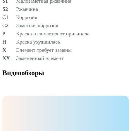
S1
Малозаметная ржавчина
S2
Ржавчина
C1
Коррозия
C2
Заметная коррозия
P
Краска отличается от оригинала
H
Краска ухудшилась
X
Элемент требует замены
XX
Замененный элемент
Видеообзоры