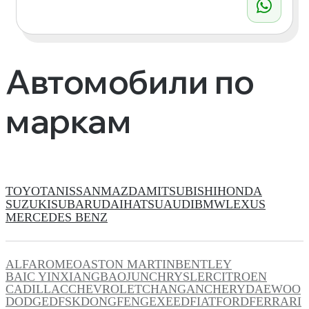
Автомобили по
маркам
TOYOTA
NISSAN
MAZDA
MITSUBISHI
HONDA
SUZUKI
SUBARU
DAIHATSU
AUDI
BMW
LEXUS
MERCEDES BENZ
ALFAROMEO
ASTON MARTIN
BENTLEY
BAIC YINXIANG
BAOJUN
CHRYSLER
CITROEN
CADILLAC
CHEVROLET
CHANGAN
CHERY
DAEWOO
DODGE
DFSK
DONGFENG
EXEED
FIAT
FORD
FERRARI