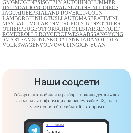
GM
GMC
GENESIS
GEELY AUTO
HINO
HUMMER
HYUNDAI
HONGQI
HAVAL
ISUZU
INFINITI
INEOS
JAGUAR
JEEP
KIA
LAND ROVER
LINCOLN
LAMBORGHINI
LOTUS
LI AUTO
MASERATI
MINI
MAYBACH
MCLAREN
MERCEDES-BENZ
OTHERS
OTHER
PEUGEOT
PORSCHE
POLESTAR
RENAULT
ROVER
ROLLS ROYCE
ROEWE
SAAB
SSANGYONG
SMART
SAMSUNG
SKODA
TANK
TADANO
TESLA
VOLKSWAGEN
VOLVO
WULING
XIN YUAN
Наши соцсети
Обзоры автомобилей и разборы нововведений - вся
актуальная информация на нашем сайте. Будьте в
курсе новостей и событий автопрома!
TELEGRAM
@acjcar