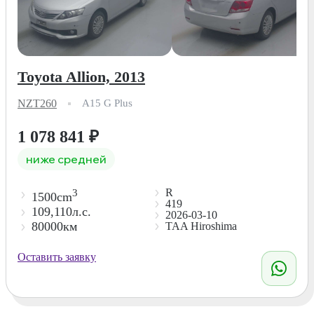
Toyota Allion, 2013
NZT260
A15 G Plus
1 078 841
₽
ниже средней
R
3
1500cm
419
109,110л.с.
2026-03-10
80000км
TAA Hiroshima
Оставить заявку