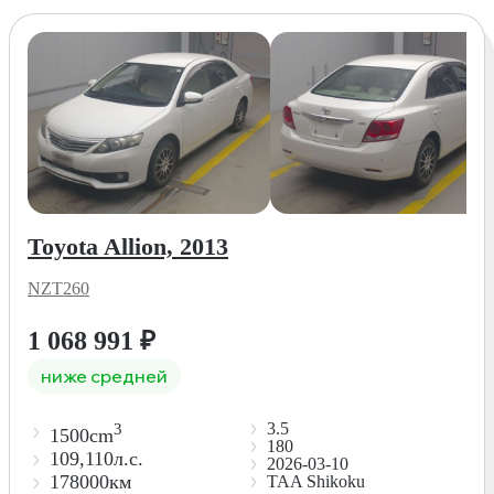
Toyota Allion, 2013
NZT260
1 068 991
₽
ниже средней
3.5
3
1500cm
180
109,110л.с.
2026-03-10
178000км
TAA Shikoku